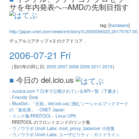
サを年内発表へ--AMDの先制目指す
tag: [
hardware
]
http://japan.cnet.com/news/ent/story/0,2000056022,20175767,00
デュアルコアチップ x 2 のクアドコア．
2006-07-21 Fri
［別の年の同じ日:
2003
2007
2008
2009
2011
2013
］
■
今日の del.icio.us
-
zuzara.com ? 日本で公開されているAPI一覧（下書き）
-
Friends' Dots
-
BlueDot--「元祖」del.icio.usに挑むソーシャルブックマーク
の「進化系」 - CNET Japan
-
リンク集/RRDTOOL - Linux UPK
RRDTOOL のフロントエンドのリンク集
-
ウノウラボ Unoh Labs: mod_proxy_balancer 小技集
-
ウノウラボ Unoh Labs: ユーザビリティ・ガイドライン