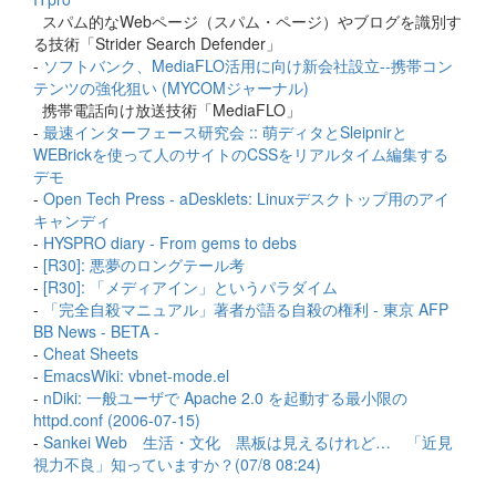
スパム的なWebページ（スパム・ページ）やブログを識別す
る技術「Strider Search Defender」
-
ソフトバンク、MediaFLO活用に向け新会社設立--携帯コン
テンツの強化狙い (MYCOMジャーナル)
携帯電話向け放送技術「MediaFLO」
-
最速インターフェース研究会 :: 萌ディタとSleipnirと
WEBrickを使って人のサイトのCSSをリアルタイム編集する
デモ
-
Open Tech Press - aDesklets: Linuxデスクトップ用のアイ
キャンディ
-
HYSPRO diary - From gems to debs
-
[R30]: 悪夢のロングテール考
-
[R30]: 「メディアイン」というパラダイム
-
「完全自殺マニュアル」著者が語る自殺の権利 - 東京 AFP
BB News - BETA -
-
Cheat Sheets
-
EmacsWiki: vbnet-mode.el
-
nDiki: 一般ユーザで Apache 2.0 を起動する最小限の
httpd.conf (2006-07-15)
-
Sankei Web 生活・文化 黒板は見えるけれど… 「近見
視力不良」知っていますか？(07/8 08:24)