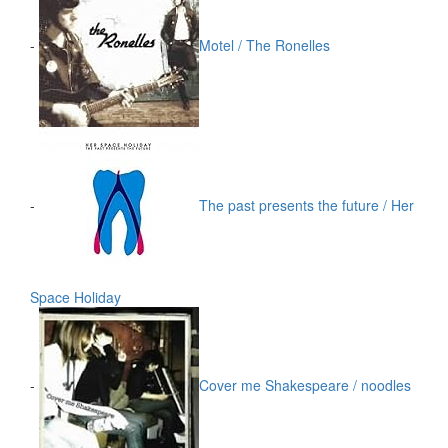
-
Motel / The Ronelles
-
The past presents the future / Her
Space Holiday
-
Cover me Shakespeare / noodles