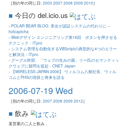
［別の年の同じ日:
2003
2007
2008
2009
2010
］
■
今日の del.icio.us
-
POLAR BEAR BLOG: 美女が認証システムの代わりに --
hotcaptcha
-
Webデザイン エンジニアリング第16回 ボタンを押させる
テクニック：ITpro
-
システム管理を自動化するVBScriptの典型的な4つのエラー
と解決法：ITpro
-
グーグル幹部、「ウェブの生みの親」リー氏のセマンティッ
クウェブに疑問を提起 - CNET Japan
-
【WIRELESS JAPAN 2006】 ウィルコム八剱社長、ウィル
コムとPHSの現状と将来を語る
2006-07-19 Wed
［別の年の同じ日:
2007
2008
2009
2012
］
■
飲み
某営業の二人と飲み．