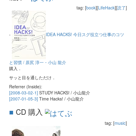
tag: [
book
][
LifeHack
][
読了
]
-
IDEA HACKS! 今日スグ役立つ仕事のコツ
と習慣 / 原尻 淳一・小山 龍介
購入．
サッと目を通しただけ．
Referrer (Inside):
[2008-03-02-1]
STUDY HACKS! / 小山龍介
[2007-01-05-3]
Time Hacks! / 小山龍介
■
CD 購入
tag: [
music
]