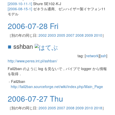
[2009-10-11-1]
Shure SE102-K-J
[2006-08-15-1]
ゼネラル通商、ゼンハイザー製イヤフォン11
モデル
2006-07-28 Fri
［別の年の同じ日:
2002
2003
2005
2007
2008
2009
2010
］
■
sshban
tag: [
network
][
ssh
]
http://www.peres.int.pl/sshban/
Fail2ban のように log を見ないで，パイプで logger から情報
を取得．
- Fail2ban
http://fail2ban.sourceforge.net/wiki/index.php/Main_Page
2006-07-27 Thu
［別の年の同じ日:
2003
2005
2007
2008
2009
2010
2018
］