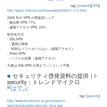
tag: [
network
][
VPN
]
http://japan.internet.com/busnews/20060711/12.html
2005 年の VPN の用途別シェア
- 拠点間 VPN: 77%
- 遠隔アクセス VPN: 23%
暗号化方式
- SSL-VPN
- 運用が簡単
- 特別なソフトがいらない（遠隔アクセス）
- IPsec-VPN
- ソフトが必要（遠隔アクセス）
今後は SSL-VPN が増えていくという予測．
■
セキュリティ啓発資料の提供｜i-
security：トレンドマイクロ
tag: [
security
]
http://www.trendmicro.co.jp/company/i-
security/education/security_docs.asp