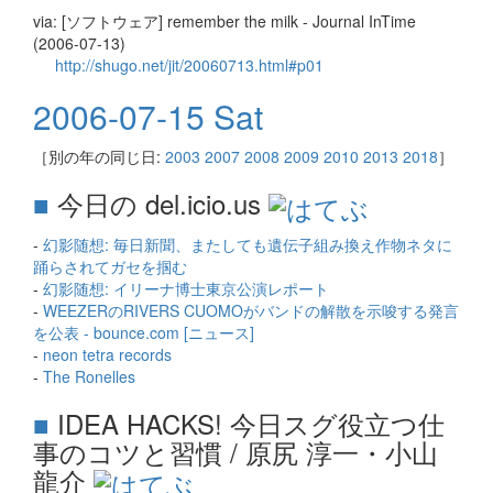
via: [ソフトウェア] remember the milk - Journal InTime
(2006-07-13)
http://shugo.net/jit/20060713.html#p01
2006-07-15 Sat
［別の年の同じ日:
2003
2007
2008
2009
2010
2013
2018
］
■
今日の del.icio.us
-
幻影随想: 毎日新聞、またしても遺伝子組み換え作物ネタに
踊らされてガセを掴む
-
幻影随想: イリーナ博士東京公演レポート
-
WEEZERのRIVERS CUOMOがバンドの解散を示唆する発言
を公表 - bounce.com [ニュース]
-
neon tetra records
-
The Ronelles
■
IDEA HACKS! 今日スグ役立つ仕
事のコツと習慣 / 原尻 淳一・小山
龍介