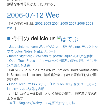
無駄な条件分岐があったりするし……．
2006-07-12 Wed
［別の年の同じ日:
2002
2003
2004
2005
2007
2008
2009
2010
］
■
今日の del.icio.us
-
Japan.internet.com Webビジネス - IBM が Linux デスクトッ
プで Lotus Notes を完全サポート
-
memo.xight.org - AWStats で postfix, squid のログを解析
-
Open Tech Press - 「ヨーロッパで最悪の著作権法」がフラ
ンス議会を通過
DADVSI（Loi sur le Droit d'Auteur et des Droits Voisins dans
la Société de l'Infortion、情報化社会における著作権および関
連諸権利）
-
Open Tech Press - デル、「Linux on Dell」をスローガンに
Linuxビジネス強化を表明
> 「LinuxイコールDell」という認知の確立、顧客満足度の向
上を目指す
-
＠IT：NagiosでWebサーバを頑丈にする方法