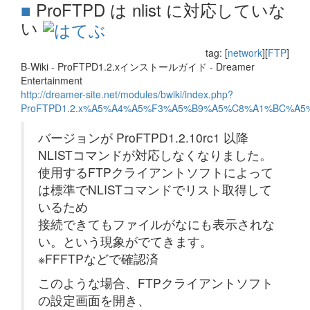
■
ProFTPD は nlist に対応していな
い
tag: [
network
][
FTP
]
B-Wiki - ProFTPD1.2.xインストールガイド - Dreamer
Entertainment
http://dreamer-site.net/modules/bwiki/index.php?
ProFTPD1.2.x%A5%A4%A5%F3%A5%B9%A5%C8%A1%BC%A
バージョンが ProFTPD1.2.10rc1 以降
NLISTコマンドが対応しなくなりました。
使用するFTPクライアントソフトによって
は標準でNLISTコマンドでリスト取得して
いるため
接続できてもファイルがなにも表示されな
い。という現象がでてきます。
※FFFTPなどで確認済
このような場合、FTPクライアントソフト
の設定画面を開き、