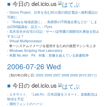
■
今日の del.icio.us
-
Gizmo Project、日本を含む60カ国の固定電話へ無料通話が
可能に
-
「Rubyを地域資源に」，島根県のIT関連企業などが「しま
ねOSS協議会」設立へ：ITpro
-
高木浩光＠自宅の日記 - サーバ証明書の期限切れ事故を防止
するには？
-
Virtual Multiprocessor
単一システムイメージを提供するための仮想マシンモニタ
-
Windows Scripting Host Laboratory
-
有鄰 No.464 P4 特集：想像を超えている新書戦争
2006-07-26 Wed
［別の年の同じ日:
2002
2005
2007
2008
2009
2010
2011
］
■
今日の del.icio.us
-
エキサイト、「Last.fm」日本語版をスタート。楽曲配信は
秋頃を予定
-
潮待フォントのページ