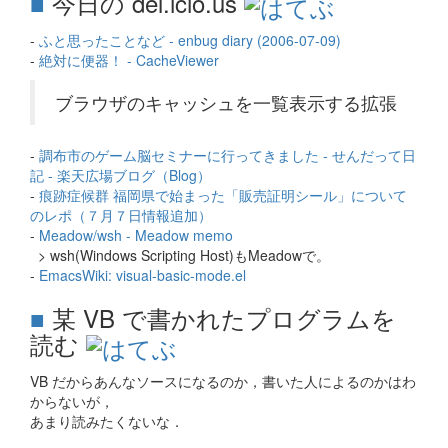
■
今日の del.icio.us
-
ふと思ったことなど - enbug diary (2006-07-09)
-
絶対に便器！ - CacheViewer
ブラウザのキャッシュを一覧表示する拡張
-
調布市のゲーム脳セミナーに行ってきました - せんだって日
記 - 楽天広場ブログ（Blog）
-
痕跡症候群 福岡県で始まった「販売証明シール」について
のレポ（７月７日情報追加）
-
Meadow/wsh - Meadow memo
> wsh(Windows Scripting Host)もMeadowで。
-
EmacsWiki: visual-basic-mode.el
■
某 VB で書かれたプログラムを
読む
VB だからあんなソースになるのか，書いた人によるのかはわ
からないが，
あまり読みたくないな．