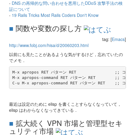
-
DNS の再帰的な問い合わせを悪用したDDoS 攻撃手法の検
証について
-
19 Rails Tricks Most Rails Coders Don't Know
■
関数や変数の探し方
tag: [
Emacs
]
http://www.fobj.com/hisa/d/20060203.html
以前にも見たことがあるような気がするけど，忘れていたの
でメモ．
M-x apropos RET パターン RET                ;; 
M-x apropos-command RET パターン RET        ;; コマ
最近は設定のために elisp を書くことすらなくなっていて，
elisp はわからなくなってきている．
■
拡大続く VPN 市場と管理型セキ
ュリティ市場