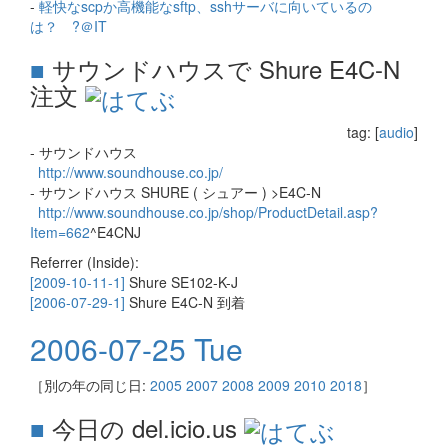
-
軽快なscpか高機能なsftp、sshサーバに向いているの
は？ ?＠IT
■
サウンドハウスで Shure E4C-N
注文
tag: [
audio
]
- サウンドハウス
http://www.soundhouse.co.jp/
- サウンドハウス SHURE ( シュアー ) >E4C-N
http://www.soundhouse.co.jp/shop/ProductDetail.asp?
Item=662
^E4CNJ
Referrer (Inside):
[2009-10-11-1]
Shure SE102-K-J
[2006-07-29-1]
Shure E4C-N 到着
2006-07-25 Tue
［別の年の同じ日:
2005
2007
2008
2009
2010
2018
］
■
今日の del.icio.us