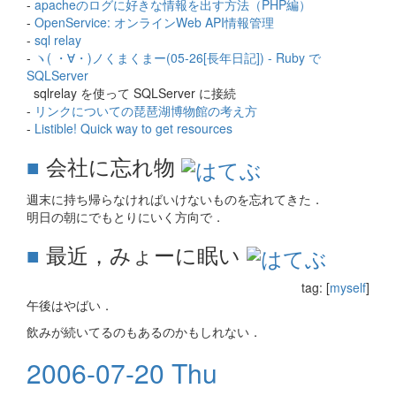
-
apacheのログに好きな情報を出す方法（PHP編）
-
OpenService: オンラインWeb API情報管理
-
sql relay
-
ヽ( ・∀・)ノくまくまー(05-26[長年日記]) - Ruby で
SQLServer
sqlrelay を使って SQLServer に接続
-
リンクについての琵琶湖博物館の考え方
-
Listible! Quick way to get resources
■
会社に忘れ物
週末に持ち帰らなければいけないものを忘れてきた．
明日の朝にでもとりにいく方向で．
■
最近，みょーに眠い
tag: [
myself
]
午後はやばい．
飲みが続いてるのもあるのかもしれない．
2006-07-20 Thu