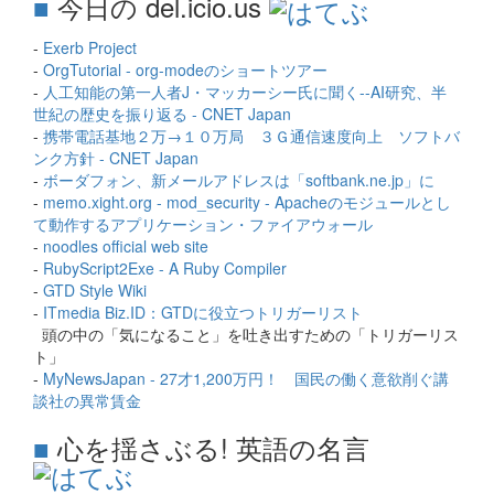
■
今日の del.icio.us
-
Exerb Project
-
OrgTutorial - org-modeのショートツアー
-
人工知能の第一人者J・マッカーシー氏に聞く--AI研究、半
世紀の歴史を振り返る - CNET Japan
-
携帯電話基地２万→１０万局 ３Ｇ通信速度向上 ソフトバ
ンク方針 - CNET Japan
-
ボーダフォン、新メールアドレスは「softbank.ne.jp」に
-
memo.xight.org - mod_security - Apacheのモジュールとし
て動作するアプリケーション・ファイアウォール
-
noodles official web site
-
RubyScript2Exe - A Ruby Compiler
-
GTD Style Wiki
-
ITmedia Biz.ID：GTDに役立つトリガーリスト
頭の中の「気になること」を吐き出すための「トリガーリス
ト」
-
MyNewsJapan - 27才1,200万円！ 国民の働く意欲削ぐ講
談社の異常賃金
■
心を揺さぶる! 英語の名言