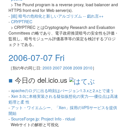
> The Pound program is a reverse proxy, load balancer and
HTTPS front-end for Web server(s).
-
[鏡] 暗号の危殆化と新しいアルゴリズム -- 戯れ言++
-
CRYPTREC
> CRYPTREC とはCryptography Research and Evaluation
Committees の略であり、電子政府推奨暗号の安全性を評価・
監視し、暗号モジュール評価基準等の策定を検討するプロジ
ェクトである。
2006-07-07 Fri
［別の年の同じ日:
2003
2007
2008
2009
2010
］
■
今日の del.icio.us
-
apacheのログに出る時刻はバージョン1.3.xと2.xとで違う
-
Xen 3.0に本格実装される疑似仮想化の実力──優位点は高速
処理と柔 性
-
アット・ワイエムシー、「Xen」採用のVPSサービスを提供
開始
-
SourceForge.jp: Project Info - ridual
Webサイトの解析と可視化