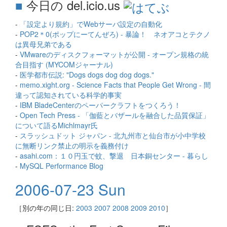
■
今日の del.icio.us
-
「設定より規約」でWebサーバ設定の自動化
-
POP2＊0(ポップにーてんぜろ) - 暴論！ ネオアコとテクノ
は異母兄弟である
-
VMwareのディスクフォーマットが公開 - オープン規格の統
合目指す (MYCOMジャーナル)
-
医学都市伝説: "Dogs dogs dog dog dogs."
-
memo.xight.org - Science Facts that People Get Wrong - 間
違って認知されている科学的事実
-
IBM BladeCenterのペーパークラフトをつくろう！
-
Open Tech Press - 「伽藍とバザールを融合した品質保証」
について語るMichlmayr氏
-
スラッシュドット ジャパン - 北九州市と仙台市が小中学校
に無断リンク禁止の明示を義務付け
-
asahi.com：１０円玉で蚊、撃退 日本銅センター - 暮らし
-
MySQL Performance Blog
2006-07-23 Sun
［別の年の同じ日:
2003
2007
2008
2009
2010
］