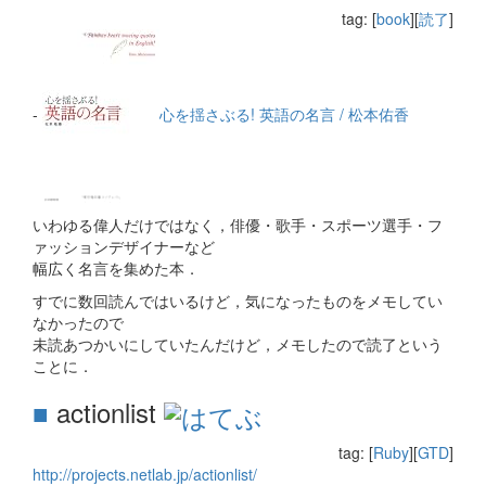
tag: [
book
][
読了
]
-
心を揺さぶる! 英語の名言 / 松本佑香
いわゆる偉人だけではなく，俳優・歌手・スポーツ選手・フ
ァッションデザイナーなど
幅広く名言を集めた本．
すでに数回読んではいるけど，気になったものをメモしてい
なかったので
未読あつかいにしていたんだけど，メモしたので読了という
ことに．
■
actionlist
tag: [
Ruby
][
GTD
]
http://projects.netlab.jp/actionlist/