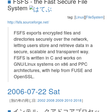
■
FSFS - the Fast Secure File
System
tag: [
Linux
][
FileSystem
]
http://fsfs.sourceforge.net/
FSFS exports encrypted files and
directories securely over the network,
letting users store and retrieve data in a
secure, scalable and transparent way.
FSFS is written in C and works on
GNU/Linux systems on x86 and PPC
architectures, with help from FUSE and
OpenSSL.
2006-07-22 Sat
［別の年の同じ日:
2002
2008
2009
2010
2018
］
■
インテル、クアドコアプロセッ