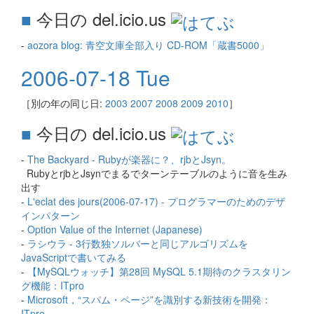
■
今日の del.icio.us
-
aozora blog: 青空文庫全部入り CD-ROM「蔵書5000」
2006-07-18 Tue
［別の年の同じ日:
2003
2007
2008
2009
2010
］
■
今日の del.icio.us
-
The Backyard - Rubyが楽器に？、rjbとJsyn。
RubyとrjbとJsynでまるでターンテーブルのように音を生み
出す
-
L'eclat des jours(2006-07-17) - プログラマーのためのデザ
インパターン
-
Option Value of the Internet (Japanese)
-
ラシウラ - 3行数独ソルバーと同じアルゴリズムを
JavaScriptで書いてみる
-
【MySQLウォッチ】第28回 MySQL 5.1期待のクラスタリン
グ機能：ITpro
-
Microsoft，“スパム・ページ”を識別する新技術を開発：
ITpro