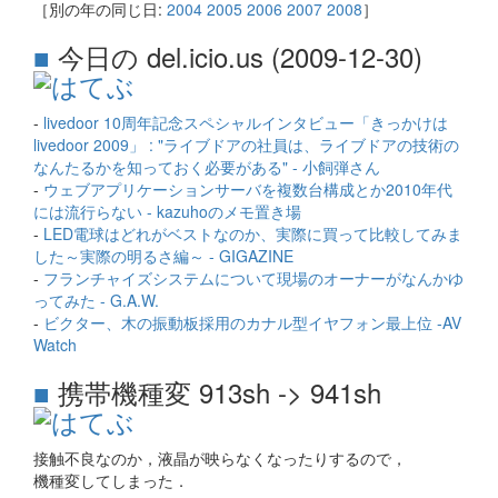
［別の年の同じ日:
2004
2005
2006
2007
2008
］
■
今日の del.icio.us (2009-12-30)
-
livedoor 10周年記念スペシャルインタビュー「きっかけは
livedoor 2009」 : "ライブドアの社員は、ライブドアの技術の
なんたるかを知っておく必要がある" - 小飼弾さん
-
ウェブアプリケーションサーバを複数台構成とか2010年代
には流行らない - kazuhoのメモ置き場
-
LED電球はどれがベストなのか、実際に買って比較してみま
した～実際の明るさ編～ - GIGAZINE
-
フランチャイズシステムについて現場のオーナーがなんかゆ
ってみた - G.A.W.
-
ビクター、木の振動板採用のカナル型イヤフォン最上位 -AV
Watch
■
携帯機種変 913sh -> 941sh
接触不良なのか，液晶が映らなくなったりするので，
機種変してしまった．