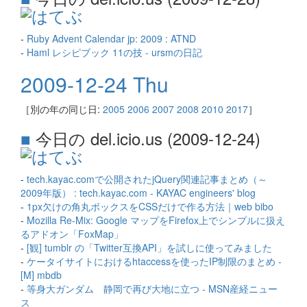
-
Ruby Advent Calendar jp: 2009 : ATND
-
Haml レシピブック 11の技 - ursmの日記
2009-12-24 Thu
［別の年の同じ日:
2005
2006
2007
2008
2010
2017
］
■
今日の del.icio.us (2009-12-24)
-
tech.kayac.comで公開されたjQuery関連記事まとめ（～
2009年版） : tech.kayac.com - KAYAC engineers' blog
-
1px欠けの角丸ボックスをCSSだけで作る方法｜web bibo
-
Mozilla Re-Mix: Google マップをFirefox上でシンプルに扱え
るアドオン「FoxMap」
-
[観] tumblr の「Twitter互換API」を試しに使ってみました
-
ケータイサイトにおけるhtaccessを使ったIP制限のまとめ -
[M] mbdb
-
等身大ガンダム 静岡で再び大地に立つ - MSN産経ニュー
ス