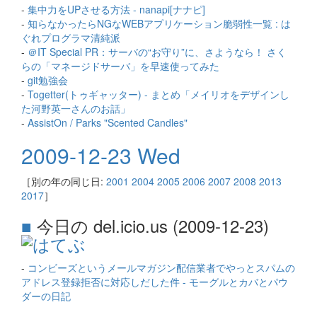
-
集中力をUPさせる方法 - nanapi[ナナピ]
-
知らなかったらNGなWEBアプリケーション脆弱性一覧 : は
ぐれプログラマ清純派
-
＠IT Special PR：サーバの“お守り”に、さようなら！ さく
らの「マネージドサーバ」を早速使ってみた
-
git勉強会
-
Togetter(トゥギャッター) - まとめ「メイリオをデザインし
た河野英一さんのお話」
-
AssistOn / Parks "Scented Candles"
2009-12-23 Wed
［別の年の同じ日:
2001
2004
2005
2006
2007
2008
2013
2017
］
■
今日の del.icio.us (2009-12-23)
-
コンビーズというメールマガジン配信業者でやっとスパムの
アドレス登録拒否に対応しだした件 - モーグルとカバとパウ
ダーの日記