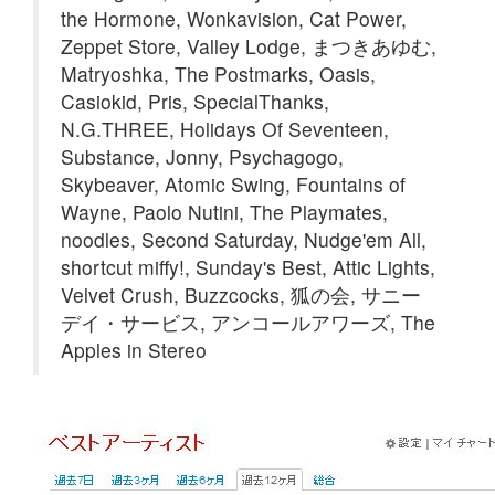
the Hormone, Wonkavision, Cat Power,
Zeppet Store, Valley Lodge, まつきあゆむ,
Matryoshka, The Postmarks, Oasis,
Casiokid, Pris, SpecialThanks,
N.G.THREE, Holidays Of Seventeen,
Substance, Jonny, Psychagogo,
Skybeaver, Atomic Swing, Fountains of
Wayne, Paolo Nutini, The Playmates,
noodles, Second Saturday, Nudge'em All,
shortcut miffy!, Sunday's Best, Attic Lights,
Velvet Crush, Buzzcocks, 狐の会, サニー
デイ・サービス, アンコールアワーズ, The
Apples in Stereo