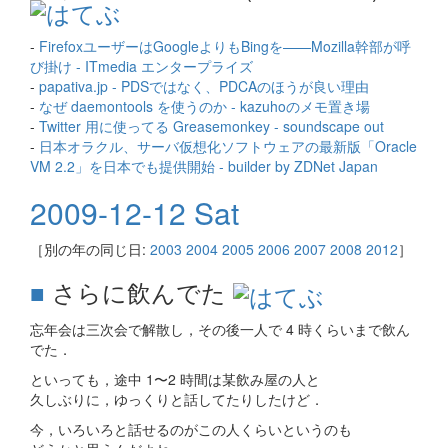
-
FirefoxユーザーはGoogleよりもBingを——Mozilla幹部が呼
び掛け - ITmedia エンタープライズ
-
papativa.jp - PDSではなく、PDCAのほうが良い理由
-
なぜ daemontools を使うのか - kazuhoのメモ置き場
-
Twitter 用に使ってる Greasemonkey - soundscape out
-
日本オラクル、サーバ仮想化ソフトウェアの最新版「Oracle
VM 2.2」を日本でも提供開始 - builder by ZDNet Japan
2009-12-12 Sat
［別の年の同じ日:
2003
2004
2005
2006
2007
2008
2012
］
■
さらに飲んでた
忘年会は三次会で解散し，その後一人で 4 時くらいまで飲ん
でた．
といっても，途中 1〜2 時間は某飲み屋の人と
久しぶりに，ゆっくりと話してたりしたけど．
今，いろいろと話せるのがこの人くらいというのも