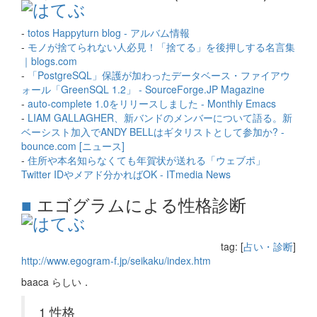
-
totos Happyturn blog - アルバム情報
-
モノが捨てられない人必見！「捨てる」を後押しする名言集
｜blogs.com
-
「PostgreSQL」保護が加わったデータベース・ファイアウ
ォール「GreenSQL 1.2」 - SourceForge.JP Magazine
-
auto-complete 1.0をリリースしました - Monthly Emacs
-
LIAM GALLAGHER、新バンドのメンバーについて語る。新
ベーシスト加入でANDY BELLはギタリストとして参加か? -
bounce.com [ニュース]
-
住所や本名知らなくても年賀状が送れる「ウェブポ」
Twitter IDやメアド分かればOK - ITmedia News
■
エゴグラムによる性格診断
tag: [
占い・診断
]
http://www.egogram-f.jp/seikaku/index.htm
baaca らしい．
1 性格