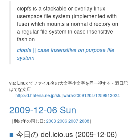
ciopfs is a stackable or overlay linux
userspace file system (implemented with
fuse) which mounts a normal directory on
a regular file system in case insensitive
fashion.
ciopfs || case insensitive on purpose file
system
via: Linux でファイル名の大文字小文字を同一視する - 酒日記
はてな支店
http://d.hatena.ne.jp/sfujiwara/20091204/1259913024
2009-12-06 Sun
［別の年の同じ日:
2003
2006
2007
2008
］
■
今日の del.icio.us (2009-12-06)