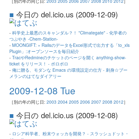
［別の年の同じ日:
2003
2005
2006
2007
2008
2010
2012
］
■
今日の del.icio.us (2009-12-09)
-
科学史上最悪のスキャンダル？！ "Climategate" - 化学者の
つぶやき -Chem-Station-
-
MOONGIFT: » RailsのデータをExcel形式で出力する「to_xls
Plugin」:オープンソースを毎日紹介
-
TracやRedmineのチケットのページを開く anything-show-
ticket をリリース！ - ポロポロ
-
俺に贈る、モダンな Emacs の環境設定の仕方 - 刺身☆ブー
メランのはてなダイアリー
2009-12-08 Tue
［別の年の同じ日:
2003
2004
2005
2006
2007
2008
2012
］
■
今日の del.icio.us (2009-12-08)
-
ロシア科学者、粉末ウォッカを開発？ - スラッシュドット・