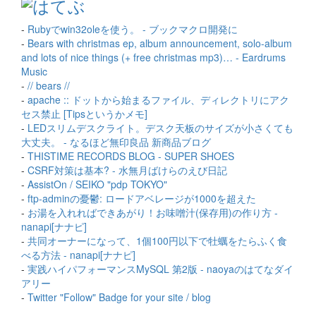
-
Rubyでwin32oleを使う。 - ブックマクロ開発に
-
Bears with christmas ep, album announcement, solo-album
and lots of nice things (+ free christmas mp3)… - Eardrums
Music
-
// bears //
-
apache :: ドットから始まるファイル、ディレクトリにアク
セス禁止 [Tipsというかメモ]
-
LEDスリムデスクライト。デスク天板のサイズが小さくても
大丈夫。 - なるほど無印良品 新商品ブログ
-
THISTIME RECORDS BLOG - SUPER SHOES
-
CSRF対策は基本? - 水無月ばけらのえび日記
-
AssistOn / SEIKO "pdp TOKYO"
-
ftp-adminの憂鬱: ロードアベレージが1000を超えた
-
お湯を入れればできあがり！お味噌汁(保存用)の作り方 -
nanapi[ナナピ]
-
共同オーナーになって、1個100円以下で牡蠣をたらふく食
べる方法 - nanapi[ナナピ]
-
実践ハイパフォーマンスMySQL 第2版 - naoyaのはてなダイ
アリー
-
Twitter "Follow" Badge for your site / blog