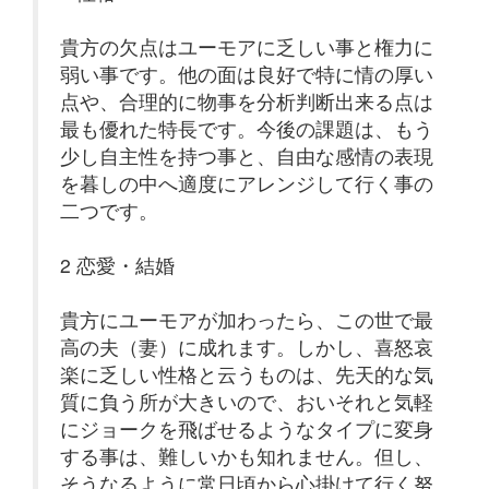
貴方の欠点はユーモアに乏しい事と権力に
弱い事です。他の面は良好で特に情の厚い
点や、合理的に物事を分析判断出来る点は
最も優れた特長です。今後の課題は、もう
少し自主性を持つ事と、自由な感情の表現
を暮しの中へ適度にアレンジして行く事の
二つです。
2 恋愛・結婚
貴方にユーモアが加わったら、この世で最
高の夫（妻）に成れます。しかし、喜怒哀
楽に乏しい性格と云うものは、先天的な気
質に負う所が大きいので、おいそれと気軽
にジョークを飛ばせるようなタイプに変身
する事は、難しいかも知れません。但し、
そうなるように常日頃から心掛けて行く努