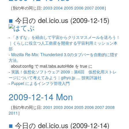
［別の年の同じ日:
2003
2004
2005
2006
2007
2008
］
■
今日の del.icio.us (2009-12-15)
-
「きずな」を経由して宇宙からクリスマスメールを送ろう！
｜くらしに役立つ人工衛星を開発する宇宙利用ミッション本
部
-
Mozilla Re-Mix: Thunderbird 3.0のタブバーを自動的に隠す
方法。
about:config で mail.tabs.autoHide を true に
-
実践！仮想化ソフトウェア 2009：第6回 仮想化用ストレ
ージについて考えてみよう｜gihyo.jp … 技術評論社
-
Puppet によるインフラ管理入門
2009-12-14 Mon
［別の年の同じ日:
2001
2003
2004
2005
2006
2007
2008
2011
］
■
今日の del.icio.us (2009-12-14)