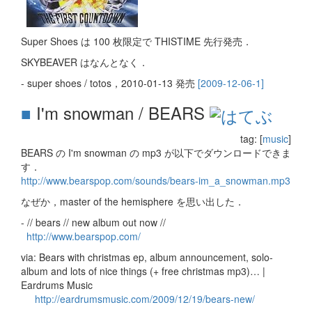
Super Shoes は 100 枚限定で THISTIME 先行発売．
SKYBEAVER はなんとなく．
- super shoes / totos，2010-01-13 発売
[2009-12-06-1]
■
I'm snowman / BEARS
tag: [
music
]
BEARS の I'm snowman の mp3 が以下でダウンロードできま
す．
http://www.bearspop.com/sounds/bears-im_a_snowman.mp3
なぜか，master of the hemisphere を思い出した．
- // bears // new album out now //
http://www.bearspop.com/
via: Bears with christmas ep, album announcement, solo-
album and lots of nice things (+ free christmas mp3)… |
Eardrums Music
http://eardrumsmusic.com/2009/12/19/bears-new/