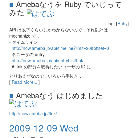
■
Amebaなうを Ruby でいじって
みた
tag: [
Ruby
]
API は以下くらいしかわからないので，それ以外は
mechanize で．
- タイムライン
http://now.ameba.jp/api/timeline?limit=20&offset=0
- 各ユーザの entry
http://now.ameba.jp/api/entryList/ftnk
# ftnk の部分を取得したいユーザの ID に
とりあえずなので，いろいろ手抜き．
[
Read More...
]
■
Amebaなう はじめました
http://now.ameba.jp/ftnk/
2009-12-09 Wed