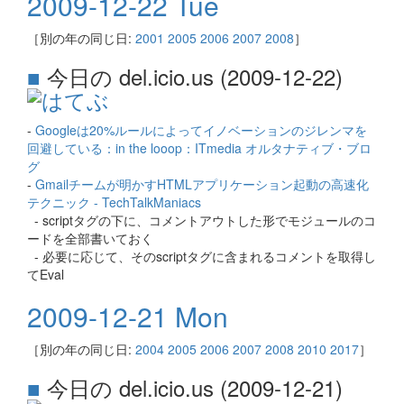
2009-12-22 Tue
［別の年の同じ日:
2001
2005
2006
2007
2008
］
■
今日の del.icio.us (2009-12-22)
-
Googleは20%ルールによってイノベーションのジレンマを
回避している：in the looop：ITmedia オルタナティブ・ブロ
グ
-
Gmailチームが明かすHTMLアプリケーション起動の高速化
テクニック - TechTalkManiacs
- scriptタグの下に、コメントアウトした形でモジュールのコ
ードを全部書いておく
- 必要に応じて、そのscriptタグに含まれるコメントを取得し
てEval
2009-12-21 Mon
［別の年の同じ日:
2004
2005
2006
2007
2008
2010
2017
］
■
今日の del.icio.us (2009-12-21)