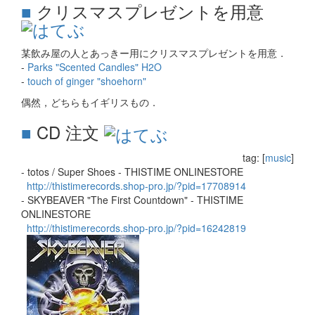
■
クリスマスプレゼントを用意
某飲み屋の人とあっきー用にクリスマスプレゼントを用意．
-
Parks "Scented Candles" H2O
-
touch of ginger "shoehorn"
偶然，どちらもイギリスもの．
■
CD 注文
tag: [
music
]
- totos / Super Shoes - THISTIME ONLINESTORE
http://thistimerecords.shop-pro.jp/?pid=17708914
- SKYBEAVER "The First Countdown" - THISTIME
ONLINESTORE
http://thistimerecords.shop-pro.jp/?pid=16242819