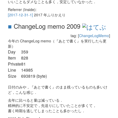
いいこともダメなことも多く，安定していなかった．
Referrer (Inside):
[2017-12-31-1]
2017 年ふりかえり
■
ChangeLog memo 2009
tag: [
ChangeLogMemo
]
今年の ChangeLog memo（『あとで書く』を実行したら更
新）
Day
359
Item
828
Private
81
Line
14985
Size
693819 (byte)
日付のみや，『あとで書く』のまま残っているものも多いけ
ど，こんな感じ．
去年に比べると量は減っている．
精神的に不安定で，先送りにしていたことが多くて，
書く時期を逃してしまったことも多かったし．