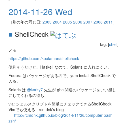
2014-11-26 Wed
［別の年の同じ日:
2003
2004
2005
2006
2007
2008
2011
］
■
ShellCheck
tag: [
shell
]
メモ
https://github.com/koalaman/shellcheck
便利そうだけど、Haskell なので、Solaris に入れにくい。
Fedora はパッケージがあるので、yum install ShellCheck で
入る。
Solaris は
@karky7
先生が ghc 関連のパッケージをいい感じ
にしてくれるの待ち。
via: シェルスクリプトを簡単にチェックできるShellCheck,
Vimでも使える - rcmdnk’s blog
http://rcmdnk.github.io/blog/2014/11/26/computer-bash-
zsh/