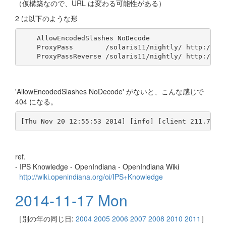
（仮構築なので、URL は変わる可能性がある）
2 は以下のような形
    AllowEncodedSlashes NoDecode

    ProxyPass        /solaris11/nightly/ http://127
'AllowEncodedSlashes NoDecode' がないと、こんな感じで
404 になる。
[Thu Nov 20 12:55:53 2014] [info] [client 211.7.88
ref.
- IPS Knowledge - OpenIndiana - OpenIndiana Wiki
http://wiki.openindiana.org/oi/IPS+Knowledge
2014-11-17 Mon
［別の年の同じ日:
2004
2005
2006
2007
2008
2010
2011
］