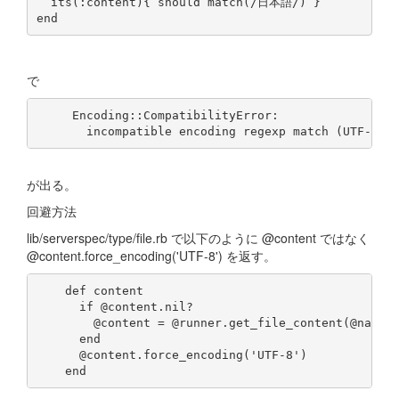
  its(:content){ should match(/日本語/) }

で
     Encoding::CompatibilityError:

が出る。
回避方法
lib/serverspec/type/file.rb で以下のように @content ではなく
@content.force_encoding('UTF-8') を返す。
    def content

      if @content.nil?

        @content = @runner.get_file_content(@name).
      end

      @content.force_encoding('UTF-8')
