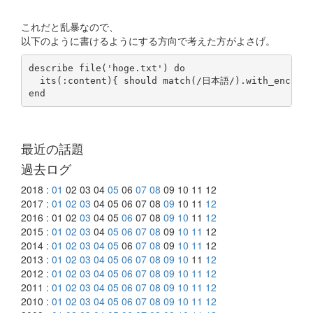
これだと乱暴なので、
以下のように書けるようにする方向で考えた方がよさげ。
describe file('hoge.txt') do

  its(:content){ should match(/日本語/).with_encoding
最近の話題
過去ログ
2018 :
01
02 03 04
05
06
07
08
09 10 11 12
2017 :
01
02
03
04 05 06 07 08
09
10 11
12
2016 : 01 02
03
04 05
06
07 08
09
10
11
12
2015 :
01
02
03
04
05
06
07
08
09
10
11
12
2014 :
01
02
03
04
05
06
07
08
09
10
11
12
2013 :
01
02
03
04
05
06
07
08
09
10
11
12
2012 :
01
02
03
04
05
06
07
08
09
10
11
12
2011 :
01
02
03
04
05
06
07
08
09
10
11
12
2010 :
01
02
03
04
05
06
07
08
09
10
11
12