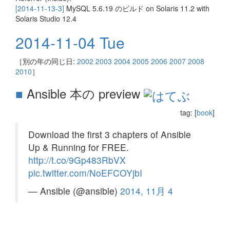
[2014-11-13-3]
MySQL 5.6.19 のビルド on Solaris 11.2 with
Solaris Studio 12.4
2014-11-04 Tue
［別の年の同じ日:
2002
2003
2004
2005
2006
2007
2008
2010
］
■
Ansible 本の preview
tag: [
book
]
Download the first 3 chapters of Ansible
Up & Running for FREE.
http://t.co/9Gp483RbVX
pic.twitter.com/NoEFCOYjbI
— Ansible (@ansible)
2014, 11月 4