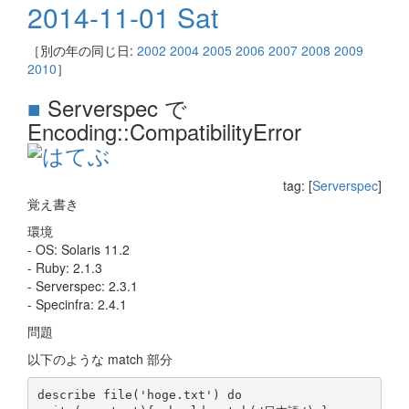
2014-11-01 Sat
［別の年の同じ日:
2002
2004
2005
2006
2007
2008
2009
2010
］
■
Serverspec で
Encoding::CompatibilityError
tag: [
Serverspec
]
覚え書き
環境
- OS: Solaris 11.2
- Ruby: 2.1.3
- Serverspec: 2.3.1
- Specinfra: 2.4.1
問題
以下のような match 部分
describe file('hoge.txt') do
