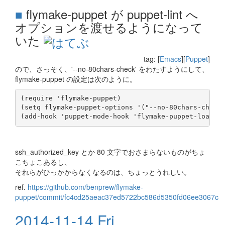
■
flymake-puppet が puppet-lint へ
オプションを渡せるようになって
いた
tag: [
Emacs
][
Puppet
]
ので、さっそく、'--no-80chars-check' をわたすようにして、
flymake-puppet の設定は次のように。
(require 'flymake-puppet)

(setq flymake-puppet-options '("--no-80chars-check"
ssh_authorized_key とか 80 文字でおさまらないものがちょ
こちょこあるし、
それらがひっかからなくなるのは、ちょっとうれしい。
ref.
https://github.com/benprew/flymake-
puppet/commit/fc4cd25aeac37ed5722bc586d5350fd06ee3067c
2014-11-14 Fri