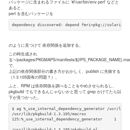
パッケージに含まれるファイルに '#!/usr/bin/env perl' などと
あると、
perl を含むパッケージを
dependency discovered: depend fmri=pkg://solaris/r
のように見つけて 依存関係を追加する。
この時生成され
る'~/packages/PKGMAPS/manifests/${IPS_PACKAGE_NAME}.mani
で、
上記の依存関係部分の書き方がおかしく、publish に失敗する
（1.3.105固有の問題？）。
ふと、RPM は依存関係を調べることをやめさせられるし、
pkgbuild でもできるんじゃないかと思って grep かけてたら以
下が見つかった。
$ ag %_use_internal_dependency_generator /usr/lib/p
/usr/lib/pkgbuild-1.3.105/macros

125:%_use_internal_dependency_generator     1

/usr/lib/pkgbuild-1.3.105/pkgbuild.pl
