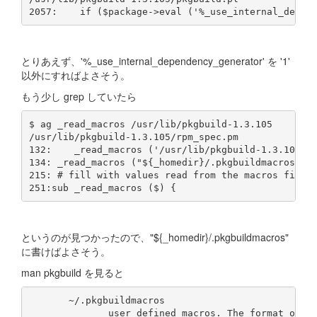
とりあえず、'%_use_internal_dependency_generator' を '1'
以外にすればよさそう。
もう少し grep していたら
$ ag _read_macros /usr/lib/pkgbuild-1.3.105

/usr/lib/pkgbuild-1.3.105/rpm_spec.pm

132:    _read_macros ('/usr/lib/pkgbuild-1.3.105/ma
134: _read_macros ("${_homedir}/.pkgbuildmacros");

215: # fill with values read from the macros file i
というのが見つかったので、"${_homedir}/.pkgbuildmacros"
に書けばよさそう。
man pkgbuild を見ると
       ~/.pkgbuildmacros

              user defined macros. The format of th