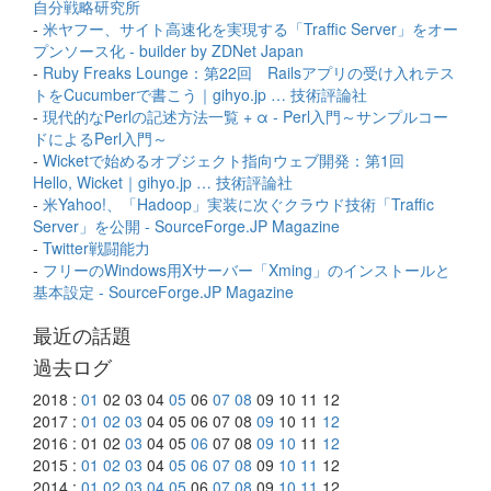
自分戦略研究所
-
米ヤフー、サイト高速化を実現する「Traffic Server」をオー
プンソース化 - builder by ZDNet Japan
-
Ruby Freaks Lounge：第22回 Railsアプリの受け入れテス
トをCucumberで書こう｜gihyo.jp … 技術評論社
-
現代的なPerlの記述方法一覧 + α - Perl入門～サンプルコー
ドによるPerl入門～
-
Wicketで始めるオブジェクト指向ウェブ開発：第1回
Hello, Wicket｜gihyo.jp … 技術評論社
-
米Yahoo!、「Hadoop」実装に次ぐクラウド技術「Traffic
Server」を公開 - SourceForge.JP Magazine
-
Twitter戦闘能力
-
フリーのWindows用Xサーバー「Xming」のインストールと
基本設定 - SourceForge.JP Magazine
最近の話題
過去ログ
2018 :
01
02 03 04
05
06
07
08
09 10 11 12
2017 :
01
02
03
04 05 06 07 08
09
10 11
12
2016 : 01 02
03
04 05
06
07 08
09
10
11
12
2015 :
01
02
03
04
05
06
07
08
09
10
11
12
2014 :
01
02
03
04
05
06
07
08
09
10
11
12