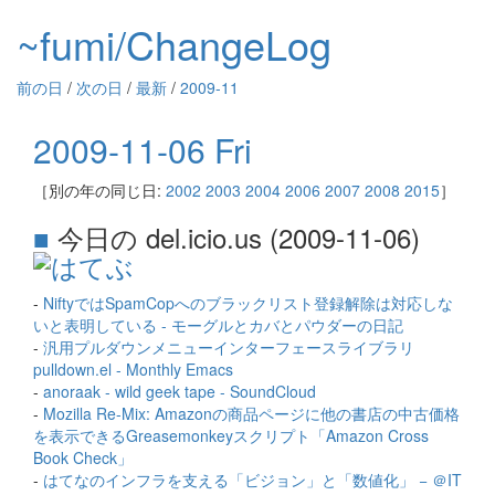
~fumi/ChangeLog
前の日
/
次の日
/
最新
/
2009-11
2009-11-06 Fri
［別の年の同じ日:
2002
2003
2004
2006
2007
2008
2015
］
■
今日の del.icio.us (2009-11-06)
-
NiftyではSpamCopへのブラックリスト登録解除は対応しな
いと表明している - モーグルとカバとパウダーの日記
-
汎用プルダウンメニューインターフェースライブラリ
pulldown.el - Monthly Emacs
-
anoraak - wild geek tape - SoundCloud
-
Mozilla Re-Mix: Amazonの商品ページに他の書店の中古価格
を表示できるGreasemonkeyスクリプト「Amazon Cross
Book Check」
-
はてなのインフラを支える「ビジョン」と「数値化」 − ＠IT