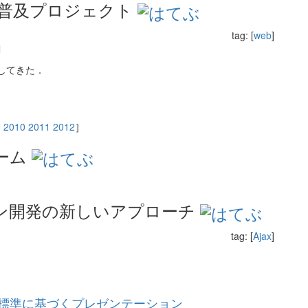
b 標準普及プロジェクト
tag: [
web
]
l
がしてきた．
9
2010
2011
2012
］
ーム
ーション開発の新しいアプローチ
tag: [
Ajax
]
。
b 標準に基づくプレゼンテーション