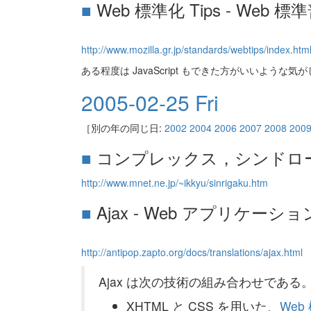
■
Web 標準化 Tips - We
http://www.mozilla.gr.jp/standards/webtips/index.htm
ある程度は JavaScript もできた方がいいような気
2005-02-25 Fri
［別の年の同じ日:
2002
2004
2006
2007
2008
200
■
コンプレックス，シンドロ
http://www.mnet.ne.jp/~ikkyu/sinrigaku.htm
■
Ajax - Web アプリケ
http://antipop.zapto.org/docs/translations/ajax.html
Ajax は次の技術の組み合わせである
XHTML と CSS を用いた、
We