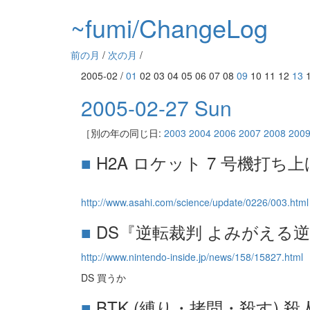
~fumi/ChangeLog
前の月
/
次の月
/
2005-02 /
01
02 03 04 05 06 07 08
09
10 11 12
13
1
2005-02-27 Sun
［別の年の同じ日:
2003
2004
2006
2007
2008
200
■
H2A ロケット 7 号機打ち
http://www.asahi.com/science/update/0226/003.html
■
DS『逆転裁判 よみがえる
http://www.nintendo-inside.jp/news/158/15827.html
DS 買うか
■
BTK (縛り・拷問・殺す) 