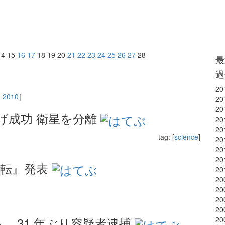
4 15
16
17
18 19 20
21
22
23
24
25
26
27
28
最
過
20
9
2010
］
20
20
上げ成功 衛星を分離
20
20
tag: [
science
]
20
20
20
逆転』発表
20
20
20
20
20
殺人，31 年ぶり容疑者逮捕
20