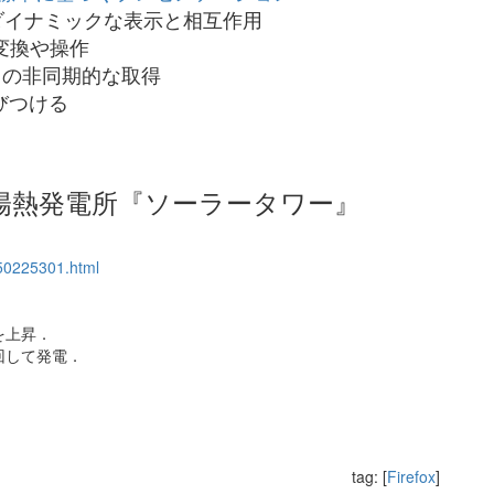
ダイナミックな表示と相互作用
変換や操作
の非同期的な取得
びつける
太陽熱発電所『ソーラータワー』
050225301.html
を上昇．
回して発電．
tag: [
Firefox
]