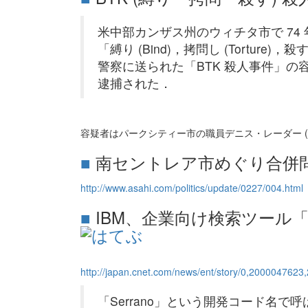
米中部カンザス州のウィチタ市で 74 年
「縛り (Bind)，拷問し (Torture)
警察に送られた「BTK 殺人事件」の容
逮捕された．
容疑者はパークシティー市の職員デニス・レーダー (5
■
南セントレア市めぐり合併
http://www.asahi.com/politics/update/0227/004.html
■
IBM、企業向け検索ツール「S
http://japan.cnet.com/news/ent/story/0,200004762
「Serrano」という開発コード名