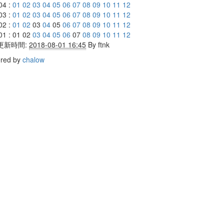
04 :
01
02
03
04
05
06
07
08
09
10
11
12
03 :
01
02
03
04
05
06
07
08
09
10
11
12
02 :
01
02
03
04
05
06
07
08
09
10
11
12
01 : 01 02
03
04
05
06
07
08
09
10
11
12
更新時間:
2018-08-01 16:45
By
ftnk
red by
chalow