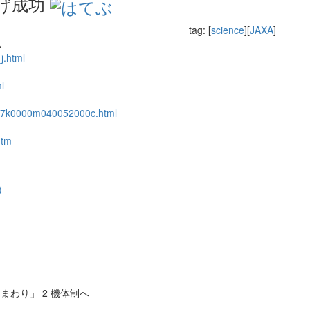
上げ成功
tag: [
science
][
JAXA
]
A
j.html
l
0227k0000m040052000c.html
htm
)
まわり」 2 機体制へ