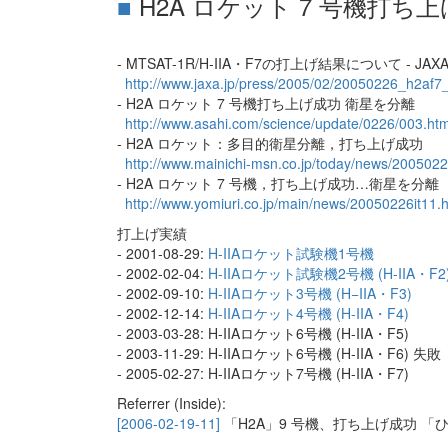
■
H2A ロケット 7 号機打ち
- MTSAT-1R/H-IIA・F7の打上げ結果について - JAX
http://www.jaxa.jp/press/2005/02/20050226_h2af7_
- H2A ロケット 7 号機打ち上げ成功 衛星を分離
http://www.asahi.com/science/update/0226/003.htm
- H2A ロケット：多目的衛星分離，打ち上げ成功
http://www.mainichi-msn.co.jp/today/news/2005
- H2A ロケット 7 号機，打ち上げ成功…衛星を分離
http://www.yomiuri.co.jp/main/news/20050226it11.
打上げ実績
- 2001-08-29:
H-IIAロケット試験機1号機
- 2002-02-04:
H-IIAロケット試験機2号機 (H-IIA・F2
- 2002-09-10:
H-IIAロケット3号機 (H−IIA・F3)
- 2002-12-14:
H-IIAロケット4号機 (H-IIA・F4)
- 2003-03-28: H-IIAロケット6号機 (H-IIA・F5)
- 2003-11-29: H-IIAロケット6号機 (H-IIA・F6) 失敗
- 2005-02-27: H-IIAロケット7号機 (H-IIA・F7)
Referrer (Inside):
[2006-02-19-11]
「H2A」9 号機、打ち上げ成功 「ひ