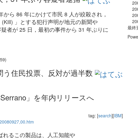
20
20
から 86 年にかけて市民 8 人が絞殺され，
20
，殺す (Kill) 」とする犯行声明が地元の新聞や
20
最終
疑者が 25 日，最初の事件から 31 年ぶりに
Powe
9)
問う住民投票、反対が過半数
errano」を年内リリースへ
tag: [
search
][
IBM
]
3,20080927,00.htm
で呼ばれるこの製品は、人工知能や