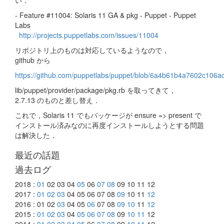
- Feature #11004: Solaris 11 GA & pkg - Puppet - Puppet
Labs
http://projects.puppetlabs.com/issues/11004
リポジトリ上のものは対応しているようなので，
github から
https://github.com/puppetlabs/puppet/blob/6a4b61b4a7602c106a
lib/puppet/provider/package/pkg.rb を取ってきて，
2.7.13 のものと差し替え．
これで，Solaris 11 でもパッケージが ensure => present で
インストール済みなのに再度インストールしようとする問題
は解決した．
最近の話題
過去ログ
2018 :
01
02 03 04
05
06
07
08
09 10 11 12
2017 :
01
02
03
04 05 06 07 08
09
10 11
12
2016 : 01 02
03
04 05
06
07 08
09
10
11
12
2015 :
01
02
03
04
05
06
07
08
09
10
11
12
2014 :
01
02
03
04
05
06
07
08
09
10
11
12