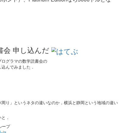
書会 申し込んだ
プログラマの数学読書会の
し込んでみました．
バ周り」というネタの違いなのか，横浜と静岡という地域の違い
いと．
グループ
l=ja