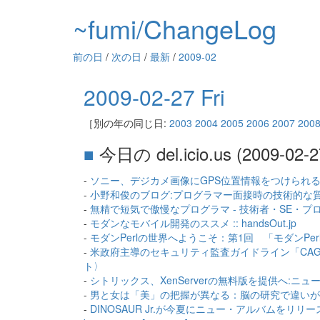
~fumi/ChangeLog
前の日
/
次の日
/
最新
/
2009-02
2009-02-27 Fri
［別の年の同じ日:
2003
2004
2005
2006
2007
200
■
今日の del.icio.us (2009-02-2
-
ソニー、デジカメ画像にGPS位置情報をつけられるGPSユ
-
小野和俊のブログ:プログラマー面接時の技術的な質
-
無精で短気で傲慢なプログラマ - 技術者・SE・
-
モダンなモバイル開発のススメ :: handsOut.jp
-
モダンPerlの世界へようこそ：第1回 「モダンPerl
-
米政府主導のセキュリティ監査ガイドライン「CAG」ドラフ
ト〉
-
シトリックス、XenServerの無料版を提供へ:ニュース -
-
男と女は「美」の把握が異なる：脳の研究で違いが明らかに
-
DINOSAUR Jr.が今夏にニュー・アルバムをリリー