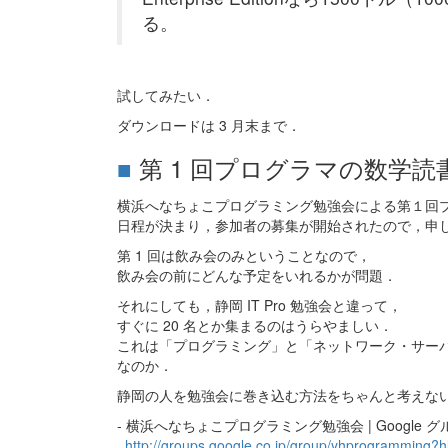
る。
試してみたい．
ダウンロードは 3 月末まで．
■
第 1 回プログラマの数学読
横浜へなちょこプログラミング勉強会による第１回
日程が決まり，参加者の募集が開始されたので，申
第 1 回は飲み会のみということなので，
飲み会の前にどんな予定をいれるかが問題．
それにしても，静岡 IT Pro 勉強会と違って，
すぐに 20 名とか集まるのはうらやましい．
これは「プログラミング」と「ネットワーク・サー
なのか．
静岡の人を勉強会に巻き込む方法をちゃんと考えな
- 横浜へなちょこプログラミング勉強会 | Google 
http://groups.google.co.jp/group/yhprogramming?h