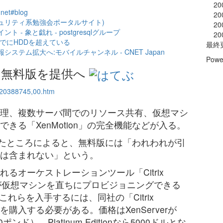
20
et#blog
20
ュリティ系勉強会ポータルサイト)‎
20
 - 象と戯れ - postgresqlグループ
20
すでにHDDを超えている
最終
ステム拡大へ:モバイルチャンネル - CNET Japan
Powe
rの無料版を提供へ
2,20388745,00.htm
理、複数サーバ間でのリソース共有、仮想マシ
きる「XenMotion」の完全機能などが入る。
Kに語ったところによると、無料版には「われわれが引
は含まれない」という。
るオーケストレーションツール「Citrix
ージャーが仮想マシンを直ちにプロビジョニングできる
れない。これらを入手するには、同社の「Citrix
」パッケージを購入する必要がある。価格はXenServerが
1000ポンド）、Platinum Editionなら5000ドルとな