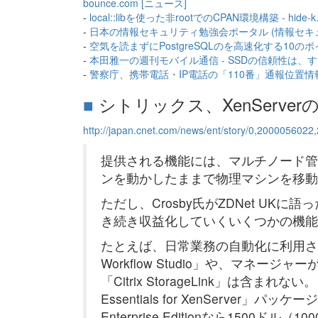
bounce.com [ニュース]
-
local::libを使った非rootでのCPAN環境構築 - hide-k.n
-
日本の情報セキュリティ勉強会ポータル ‎(情報セキ
-
空気を読まずにPostgreSQLのを高速化する10のポイント
-
本田雅一の週刊モバイル通信 - SSDの信頼性は、
-
警察庁、携帯電話・IP電話の「110番」通報位置情報シ
■
シトリックス、XenServe
http://japan.cnet.com/news/ent/story/0,200005602
提供される機能には、マルチノード管
ンを動かしたままで物理マシンを移動で
ただし、Crosby氏がZDNet U
き続き収益化していくいくつかの機能
たとえば、日常業務の自動化に利用され
Workflow Studio」や、マネ
「Citrix StorageLink」は含ま
Essentials for XenServer
Enterprise Editionなら1500ドル（