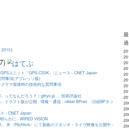
最
過
8
2010
］
20
20
7)
20
20
ニット「GPS-CS3K」:ニュース - CNET Japan
20
問事項(アプレッソ版)
20
プログラマ面接時の技術的な質問事項
20
20
」ってなんだろう？｜gihyo.jp … 技術評論社
20
ト版が公開 - 情報・通信 - nikkei BPnet 〈日経BPネッ
20
20
 CNET Japan
20
 - WIRED VISION
20
ス。米〈Pitchfork〉にて新曲のスタジオ・ライヴ映像を公開中 -
20