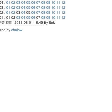
04 :
01
02
03
04
05
06
07
08
09
10
11
12
03 :
01
02
03
04
05
06
07
08
09
10
11
12
02 :
01
02
03
04
05
06
07
08
09
10
11
12
01 : 01 02
03
04
05
06
07
08
09
10
11
12
更新時間:
2018-08-01 16:45
By
ftnk
red by
chalow