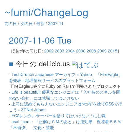
~fumi/ChangeLog
前の日
/
次の日
/
最新
/
2007-11
2007-11-06 Tue
［別の年の同じ日:
2002
2003
2004
2006
2008
2009
2015
］
■
今日の del.icio.us
-
TechCrunch Japanese アーカイブ » Yahoo、「FireEagle」
を発表―地理情報サービスのプラットフォーム
FireEagleは完全にRuby on Railsで開発されたプロジェクト
-
Life is beautiful: 優秀なエンジニアは「入社時のスキルを問
わない会社」には就職してはいけない
-
上司に認めてもらえないエンジニアは“社内”を捨てOSSで行
こう - ZDNet Japan
-
FC2レンタルサーバーを借りてはいけない / にじ魂
-
asahi.com：「正解はＣＭのあと」は逆効果 視聴者８６％
「不愉快」 - 文化・芸能