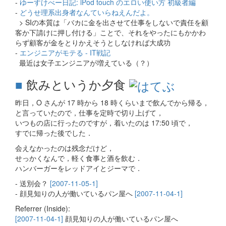
-
ゆーすけべー日記: iPod touch のエロい使い方 初級者編
-
どうせ理系出身者なんていらねえんだよ。
> SIの本質は「バカに金を出させて仕事をしないで責任を顧
客か下請けに押し付ける」ことで、それをやったにもかかわ
らず顧客が金をとりかえそうとしなければ大成功
-
エンジニアがモテる - IT戦記
最近は女子エンジニアが増えている（？）
■
飲みというか夕食
昨日，O さんが 17 時から 18 時くらいまで飲んでから帰る，
と言っていたので，仕事を定時で切り上げて，
いつもの店に行ったのですが，着いたのは 17:50 頃で，
すでに帰った後でした．
会えなかったのは残念だけど，
せっかくなんで，軽く食事と酒を飲む．
ハンバーガーをレッドアイとジーマで．
- 送別会？
[2007-11-05-1]
- 顔見知りの人が働いているパン屋へ
[2007-11-04-1]
Referrer (Inside):
[2007-11-04-1]
顔見知りの人が働いているパン屋へ