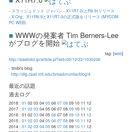
-
スラッシュドット ジャパン - X11R7.0(とR6.9)リリース
-
X.Org、X11R6.9とX11R7.0の正式版をリリース (MYCOM
PC WEB)
■
WWWの発案者 Tim Berners-Lee
がブログを開始
tag: [
web
]
http://slashdot.jp/article.pl?sid=05/12/22/1030206
- timbl's blog
http://dig.csail.mit.edu/breadcrumbs/blog/4
最近の話題
過去ログ
2018 :
01
02 03 04
05
06
07
08
09 10 11 12
2017 :
01
02
03
04 05 06 07 08
09
10 11
12
2016 : 01 02
03
04 05
06
07 08
09
10
11
12
2015 :
01
02
03
04
05
06
07
08
09
10
11
12
2014 :
01
02
03
04
05
06
07
08
09
10
11
12