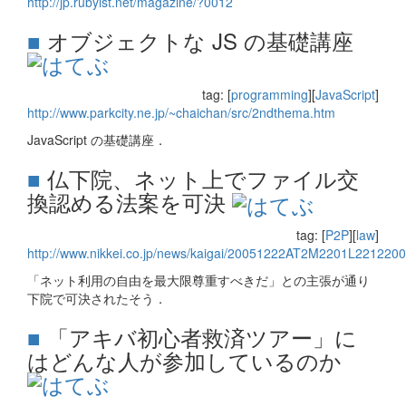
http://jp.rubyist.net/magazine/?0012
■
オブジェクトな JS の基礎講座
tag: [
programming
][
JavaScript
]
http://www.parkcity.ne.jp/~chaichan/src/2ndthema.htm
JavaScript の基礎講座．
■
仏下院、ネット上でファイル交
換認める法案を可決
tag: [
P2P
][
law
]
http://www.nikkei.co.jp/news/kaigai/20051222AT2M2201L2212200
「ネット利用の自由を最大限尊重すべきだ」との主張が通り
下院で可決されたそう．
■
「アキバ初心者救済ツアー」に
はどんな人が参加しているのか