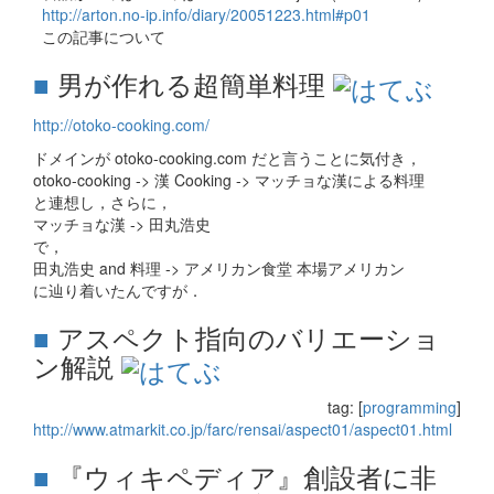
http://arton.no-ip.info/diary/20051223.html#p01
この記事について
■
男が作れる超簡単料理
http://otoko-cooking.com/
ドメインが otoko-cooking.com だと言うことに気付き，
otoko-cooking -> 漢 Cooking -> マッチョな漢による料理
と連想し，さらに，
マッチョな漢 -> 田丸浩史
で，
田丸浩史 and 料理 -> アメリカン食堂 本場アメリカン
に辿り着いたんですが．
■
アスペクト指向のバリエーショ
ン解説
tag: [
programming
]
http://www.atmarkit.co.jp/farc/rensai/aspect01/aspect01.html
■
『ウィキペディア』創設者に非