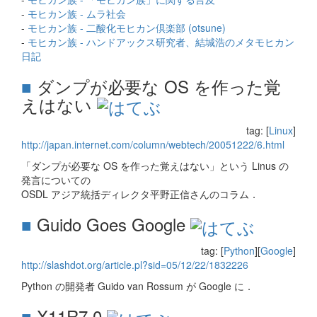
-
モヒカン族 - ムラ社会
-
モヒカン族 - 二酸化モヒカン倶楽部 (otsune)
-
モヒカン族 - ハンドアックス研究者、結城浩のメタモヒカン
日記
■
ダンプが必要な OS を作った覚
えはない
tag: [
Linux
]
http://japan.internet.com/column/webtech/20051222/6.html
「ダンプが必要な OS を作った覚えはない」という Linus の
発言についての
OSDL アジア統括ディレクタ平野正信さんのコラム．
■
Guido Goes Google
tag: [
Python
][
Google
]
http://slashdot.org/article.pl?sid=05/12/22/1832226
Python の開発者 Guido van Rossum が Google に．
■
X11R7.0