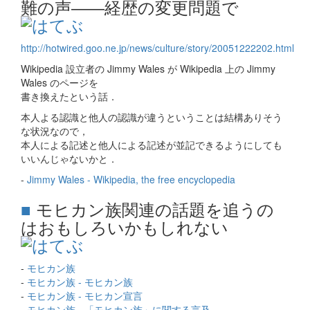
難の声――経歴の変更問題で
http://hotwired.goo.ne.jp/news/culture/story/20051222202.html
Wikipedia 設立者の Jimmy Wales が Wikipedia 上の Jimmy
Wales のページを
書き換えたという話．
本人よる認識と他人の認識が違うということは結構ありそう
な状況なので，
本人による記述と他人による記述が並記できるようにしても
いいんじゃないかと．
-
Jimmy Wales - Wikipedia, the free encyclopedia
■
モヒカン族関連の話題を追うの
はおもしろいかもしれない
-
モヒカン族
-
モヒカン族 - モヒカン族
-
モヒカン族 - モヒカン宣言
-
モヒカン族 - 「モヒカン族」に関する言及