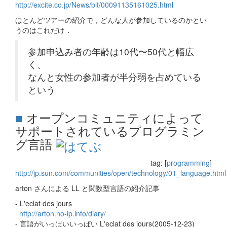
http://excite.co.jp/News/bit/00091135161025.html
ほとんどツアーの紹介で，どんな人が参加しているのかとい
うのはこれだけ．
参加申込み者の年齢は10代〜50代と幅広
く、
なんと女性の参加者が半分弱を占めている
という
■
オープンコミュニティによって
サポートされているプログラミン
グ言語
tag: [
programming
]
http://jp.sun.com/communities/open/technology/01_language.html
arton さんによる LL と関数型言語の紹介記事
- L'eclat des jours
http://arton.no-ip.info/diary/
- 言語がいっぱいいっぱい L'eclat des jours(2005-12-23)