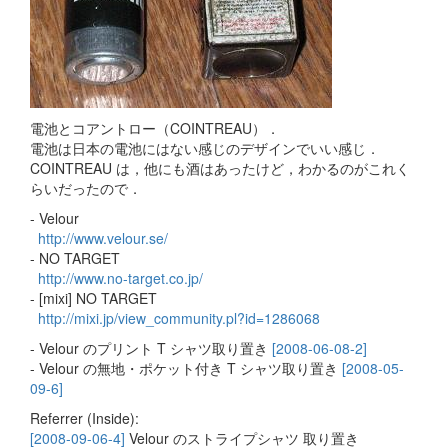
電池とコアントロー（COINTREAU）．
電池は日本の電池にはない感じのデザインでいい感じ．
COINTREAU は，他にも酒はあったけど，わかるのがこれく
らいだったので．
- Velour
http://www.velour.se/
- NO TARGET
http://www.no-target.co.jp/
- [mixi] NO TARGET
http://mixi.jp/view_community.pl?id=1286068
- Velour のプリント T シャツ取り置き
[2008-06-08-2]
- Velour の無地・ポケット付き T シャツ取り置き
[2008-05-
09-6]
Referrer (Inside):
[2008-09-06-4]
Velour のストライプシャツ 取り置き