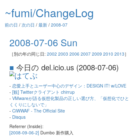
~fumi/ChangeLog
前の日
/
次の日
/
最新
/
2008-07
2008-07-06 Sun
［別の年の同じ日:
2002
2003
2006
2007
2009
2010
2013
］
■
今日の del.icio.us (2008-07-06)
-
恋愛上手とユーザー中心のデザイン：DESIGN IT! w/LOVE
-
[観] Twitterクライアント chirrup
-
VMwareが語る仮想化製品の正しい選び方、「仮想化でひと
くくりにしないで」
-
CiWWAF - The Official Site
-
Disqus
Referrer (Inside):
[2008-09-06-2]
Dumbo 新作購入