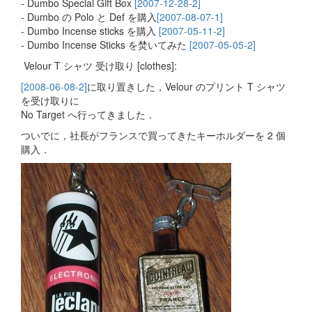
- Dumbo Special Gift Box
[2007-12-28-2]
- Dumbo の Polo と Def を購入
[2007-08-07-1]
- Dumbo Incense sticks を購入
[2007-05-11-2]
- Dumbo Incense Sticks を焚いてみた
[2007-05-05-2]
Velour T シャツ 受け取り [clothes]:
[2008-06-08-2]
に取り置きした，Velour のプリント T シャツ
を受け取りに
No Target へ行ってきました．
ついでに，社長がフランスで買ってきたキーホルダーを 2 個
購入．