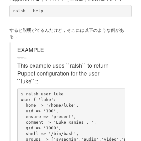
すると説明がでるんだけど，そこには以下のような例があ
る．
EXAMPLE
==
=
This example uses ``ralsh`` to return
Puppet configuration for the user
``luke``::
$ ralsh user luke

user { 'luke':

  home => '/home/luke',

  uid => '100',

  ensure => 'present',

  comment => 'Luke Kanies,,,',

  gid => '1000',

  shell => '/bin/bash',

  groups => ['sysadmin','audio','video','puppet'