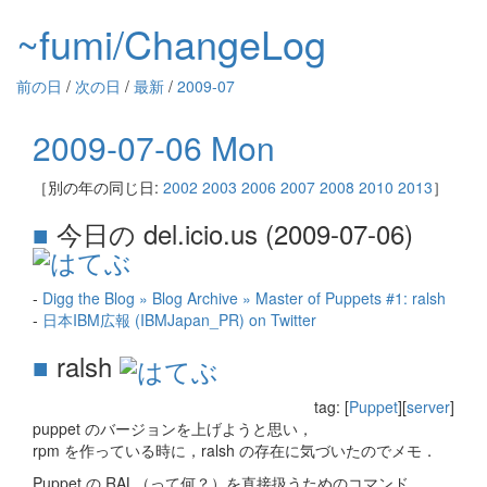
~fumi/ChangeLog
前の日
/
次の日
/
最新
/
2009-07
2009-07-06 Mon
［別の年の同じ日:
2002
2003
2006
2007
2008
2010
2013
］
■
今日の del.icio.us (2009-07-06)
-
Digg the Blog » Blog Archive » Master of Puppets #1: ralsh
-
日本IBM広報 (IBMJapan_PR) on Twitter
■
ralsh
tag: [
Puppet
][
server
]
puppet のバージョンを上げようと思い，
rpm を作っている時に，ralsh の存在に気づいたのでメモ．
Puppet の RAL（って何？）を直接扱うためのコマンド．