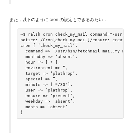
また，以下のように cron の設定もできるみたい．
~$ ralsh cron check_my_mail command="/usr/bin/fe
notice: /Cron[check_my_mail]/ensure: created

cron { ‘check_my_mail’:

  command => ‘/usr/bin/fetchmail mail.my.mail.se
  monthday => ‘absent’,

  hour => ['*'],

  environment => ”,

  target => ‘plathrop’,

  special => ”,

  minute => ['*/30'],

  user => ‘plathrop’,

  ensure => ‘present’,

  weekday => ‘absent’,

  month => ‘absent’
