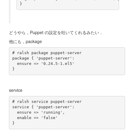
どうやら，Puppet の設定を吐いてくれるみたい．
他にも，package
# ralsh package puppet-server

package { 'puppet-server':

  ensure => '0.24.5-1.el5'

service
# ralsh service puppet-server

service { 'puppet-server':

  ensure => 'running',

  enable => 'false'
