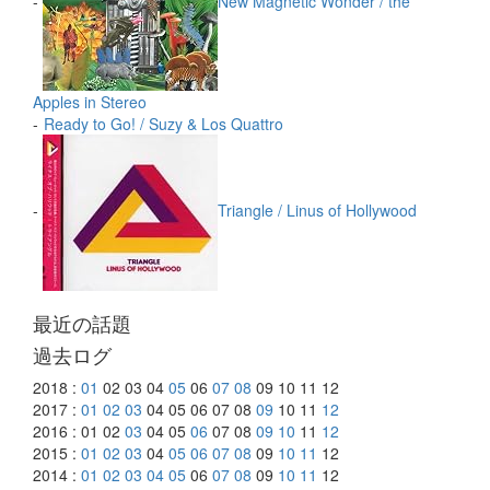
-
New Magnetic Wonder / the
Apples in Stereo
-
Ready to Go! / Suzy & Los Quattro
-
Triangle / Linus of Hollywood
最近の話題
過去ログ
2018 :
01
02 03 04
05
06
07
08
09 10 11 12
2017 :
01
02
03
04 05 06 07 08
09
10 11
12
2016 : 01 02
03
04 05
06
07 08
09
10
11
12
2015 :
01
02
03
04
05
06
07
08
09
10
11
12
2014 :
01
02
03
04
05
06
07
08
09
10
11
12