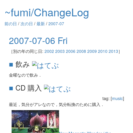
~fumi/ChangeLog
前の日
/
次の日
/
最新
/
2007-07
2007-07-06 Fri
［別の年の同じ日:
2002
2003
2006
2008
2009
2010
2013
］
■
飲み
金曜なので飲み．
■
CD 購入
tag: [
music
]
最近，気分がアレなので，気分転換のために購入．