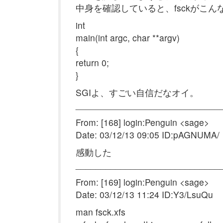
中身を確認していると、fsckがこん
int
main(int argc, char **argv)
{
return 0;
}
SGIよ、すごい自信だなオイ。
______________________________
From: [168] login:Penguin <sage>
Date: 03/12/13 09:05 ID:pAGNUMA/
感動した
______________________________
From: [169] login:Penguin <sage>
Date: 03/12/13 11:24 ID:Y3/LsuQu
man fsck.xfs