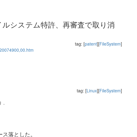
イルシステム特許、再審査で取り消
tag: [
patent
][
FileSystem
]
3,20074900,00.htm
tag: [
Linux
][
FileSystem
]
り．
ース落とした。