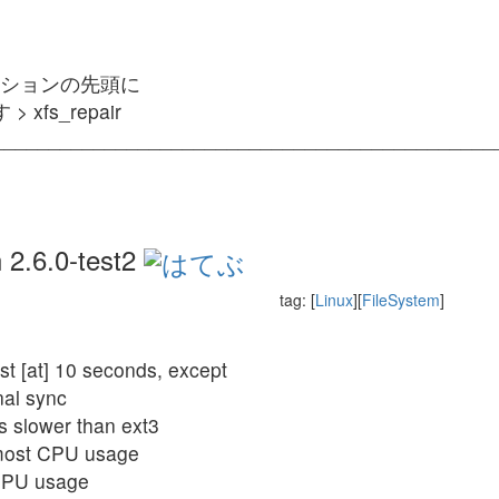
ティションの先頭に
s_repair
____________________________________________
 2.6.0-test2
tag: [
Linux
][
FileSystem
]
st [at] 10 seconds, except
nal sync
s slower than ext3
 most CPU usage
 CPU usage