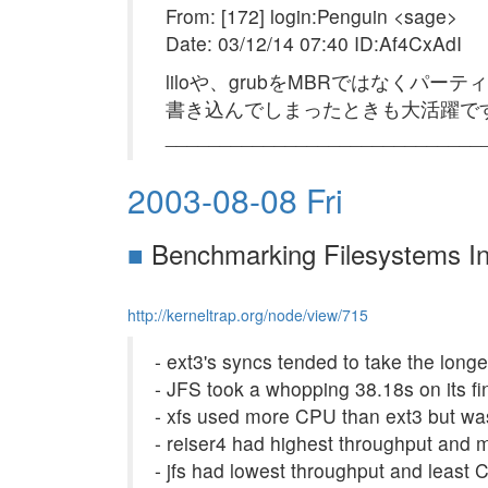
From: [172] login:Penguin <sage>
Date: 03/12/14 07:40 ID:Af4CxAdI
liloや、grubをMBRではなくパー
書き込んでしまったときも大活躍です > xf
______________________________
2003-08-08 Fri
■
Benchmarking Filesystems In
http://kerneltrap.org/node/view/715
- ext3's syncs tended to take the longe
- JFS took a whopping 38.18s on its fi
- xfs used more CPU than ext3 but wa
- reiser4 had highest throughput and
- jfs had lowest throughput and least