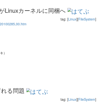
stem 2がLinuxカーネルに同梱へ
tag: [
Linux
][
FileSystem
]
3,20100285,00.htm
ウィキ）
時間ずれる問題
tag: [
Linux
][
FileSystem
]