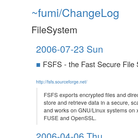
~fumi/ChangeLog
FileSystem
2006-07-23 Sun
■
FSFS - the Fast Secure File
http://fsfs.sourceforge.net/
FSFS exports encrypted files and direc
store and retrieve data in a secure, s
and works on GNU/Linux systems on x8
FUSE and OpenSSL.
2006-04-06 Thu