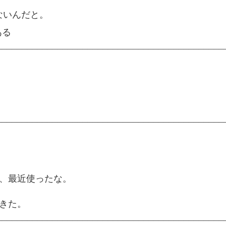
ないんだと。
もある
____________________________________________
____________________________________________
ので、最近使ったな。
tできた。
____________________________________________