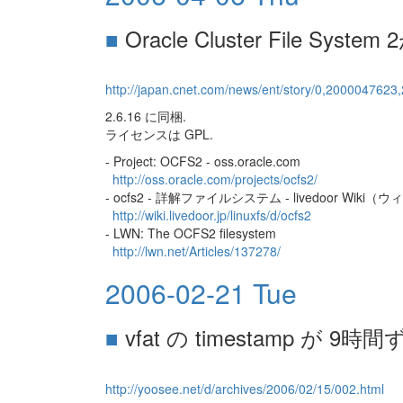
■
Oracle Cluster File Sy
http://japan.cnet.com/news/ent/story/0,200004762
2.6.16 に同梱.
ライセンスは GPL.
- Project: OCFS2 - oss.oracle.com
http://oss.oracle.com/projects/ocfs2/
- ocfs2 - 詳解ファイルシステム - livedoor Wiki（
http://wiki.livedoor.jp/linuxfs/d/ocfs2
- LWN: The OCFS2 filesystem
http://lwn.net/Articles/137278/
2006-02-21 Tue
■
vfat の timestamp が 9
http://yoosee.net/d/archives/2006/02/15/002.html