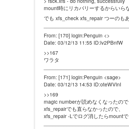
> fsck.xfs - do nothing, successfully
mount時にリカバリーするからいら
でも xfs_check xfs_repair つーの
______________________________
From: [170] login:Penguin <>
Date: 03/12/13 11:55 ID:lv2PBnfW
>>167
ワラタ
______________________________
From: [171] login:Penguin <sage>
Date: 03/12/13 14:53 ID:oteWVlnI
>>169
magic numberが読めなくなった
xfs_repairでも直らなかったので、
xfs_repair -Lでログ消したらmoun
______________________________