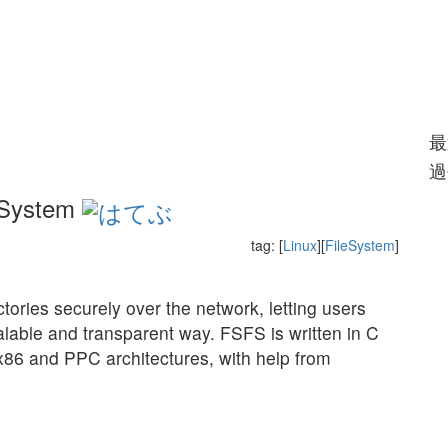
最
過
 System
tag: [
Linux
][
FileSystem
]
tories securely over the network, letting users
calable and transparent way. FSFS is written in C
6 and PPC architectures, with help from