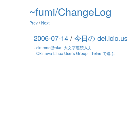
~fumi/ChangeLog
Prev
/
Next
2006-07-14
/
今日の del.icio.us
-
clmemo@aka: 大文字連続入力
-
Okinawa Linux Users Group - Telnetで遊ぶ