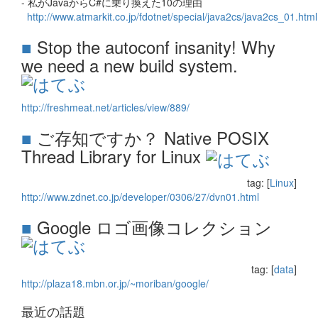
- 私がJavaからC#に乗り換えた10の理由
http://www.atmarkit.co.jp/fdotnet/special/java2cs/java2cs_01.html
■
Stop the autoconf insanity! Why
we need a new build system.
http://freshmeat.net/articles/view/889/
■
ご存知ですか？ Native POSIX
Thread Library for Linux
tag: [
Linux
]
http://www.zdnet.co.jp/developer/0306/27/dvn01.html
■
Google ロゴ画像コレクション
tag: [
data
]
http://plaza18.mbn.or.jp/~moriban/google/
最近の話題