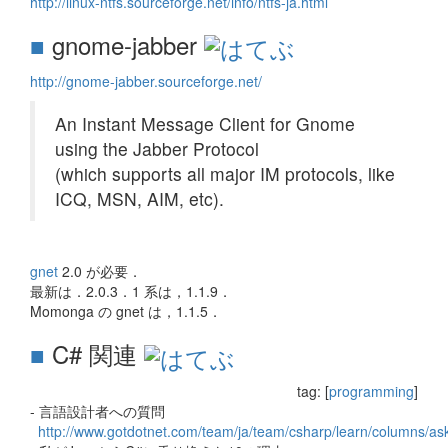
http://linux-ntfs.sourceforge.net/info/ntfs-ja.html
■
gnome-jabber
http://gnome-jabber.sourceforge.net/
An Instant Message Client for Gnome
using the Jabber Protocol
(which supports all major IM protocols, like
ICQ, MSN, AIM, etc).
gnet
2.0 が必要．
最新は．2.0.3．1 系は，1.1.9．
Momonga の gnet は，1.1.5．
■
C# 関連
tag: [
programming
]
- 言語設計者への質問
http://www.gotdotnet.com/team/ja/team/csharp/learn/columns/as