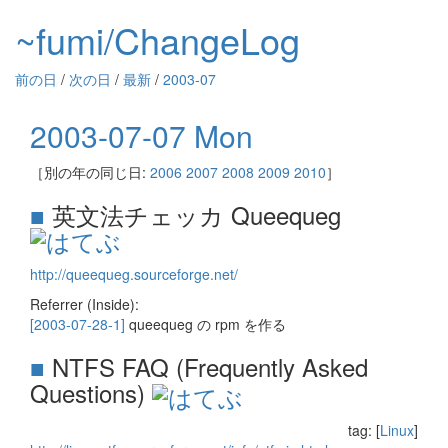
~fumi/ChangeLog
前の日
/
次の日
/
最新
/
2003-07
2003-07-07 Mon
［別の年の同じ日:
2006
2007
2008
2009
2010
］
■
英文法チェッカ Queequeg
http://queequeg.sourceforge.net/
Referrer (Inside):
[2003-07-28-1]
queequeg の rpm を作る
■
NTFS FAQ (Frequently Asked
Questions)
tag: [
Linux
]