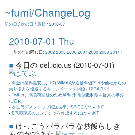
~fumi/ChangeLog
前の日
/
次の日
/
最新
/
2010-07
2010-07-01 Thu
［別の年の同じ日:
2002
2003
2006
2007
2008
2009
2011
］
■
今日の del.icio.us (2010-07-01)
-
料金は業界最安に、UQ WiMAXが通信料値下げや他社からの
乗り換えを優遇するキャンペーンを開始 - GIGAZINE
-
Twitter、高負荷回避のためAPIの利用回数制限を従来の半分
に強化
-
次世代デスクトップ転送技術、SPICE入門 − ＠IT
-
EPUB形式のコンテンツを作成するには − ＠IT
■
けっこうパラパラな炒飯らしき
ものができた