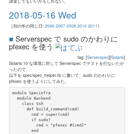
課金してもいいかもしれない。
2018-05-16 Wed
［別の年の同じ日:
2006
2007
2008
2010
2011
］
■
Serverspec で sudo のかわりに
pfexec を使う
tag: [
Serverspec
][
Solaris
]
Solaris 10 な環境に対して Serverspec でテストを行ないたか
ったので、
以下を spec/spec_helper.rb に書いて、sudo のかわりに
pfexec を使うようにしてみた。
module Specinfra

  module Backend

    class Ssh

      def build_command(cmd)

        cmd = super(cmd)

        if sudo?

          cmd = "pfexec #{cmd}"

        end
