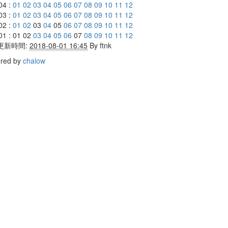
04 :
01
02
03
04
05
06
07
08
09
10
11
12
03 :
01
02
03
04
05
06
07
08
09
10
11
12
02 :
01
02
03
04
05
06
07
08
09
10
11
12
01 : 01 02
03
04
05
06
07
08
09
10
11
12
更新時間:
2018-08-01 16:45
By
ftnk
red by
chalow