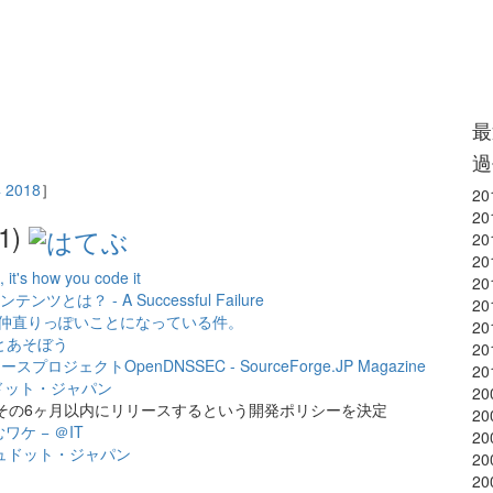
最
過
4
2018
］
20
20
1)
20
20
, it's how you code it
20
 - A Successful Failure
20
プロジェクトが仲直りっぽいことになっている件。
20
aさんとあそぼう
20
クトOpenDNSSEC - SourceForge.JP Magazine
20
ュドット・ジャパン
20
リーズ、その6ヶ月以内にリリースするという開発ポリシーを決定
20
ケ − ＠IT
20
シュドット・ジャパン
20
20