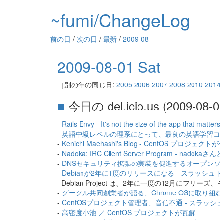
~fumi/ChangeLog
前の日
/
次の日
/
最新
/
2009-08
2009-08-01 Sat
［別の年の同じ日:
2005
2006
2007
2008
2010
201
■
今日の del.icio.us (2009-08-0
-
Rails Envy - It's not the size of the app that matters
-
英語中級レベルの理系にとって、最良の英語学習コンテンツとは？
-
Kenichi Maehashi's Blog - CentOS 
-
Nadoka: IRC Client Server Program - nadok
-
DNSセキュリティ拡張の実装を促進するオープンソースプロジェ
-
Debianが2年に1度のリリースになる - スラッシ
Debian Project は、2年に一度の12月にフ
-
グーグル共同創業者が語る、Chrome OSに取り組むワ
-
CentOSプロジェクト管理者、音信不通 - スラッ
-
高密度小池 ／ CentOS プロジェクトが瓦解