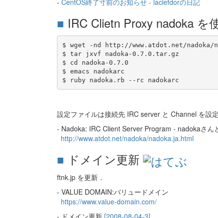
-
CentOS終了寸前のお知らせ - laclefdorの日記
■
IRC Clietn Proxy nadok
$ wget -nd http://www.atdot.net/nadoka/n
$ tar jxvf nadoka-0.7.0.tar.gz

$ cd nadoka-0.7.0

$ emacs nadokarc

設定ファイルは接続先 IRC server と Channel 
- Nadoka: IRC Client Server Program - nado
http://www.atdot.net/nadoka/nadoka.ja.html
■
ドメイン更新
ftnk.jp を更新．
- VALUE DOMAIN:バリュードメイン
https://www.value-domain.com/
- ドメイン更新
[2008-08-04-3]