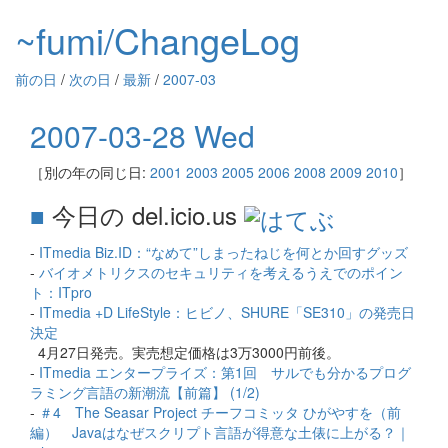
~fumi/ChangeLog
前の日
/
次の日
/
最新
/
2007-03
2007-03-28 Wed
［別の年の同じ日:
2001
2003
2005
2006
2008
2009
2010
］
■
今日の del.icio.us
-
ITmedia Biz.ID：“なめて”しまったねじを何とか回すグッズ
-
バイオメトリクスのセキュリティを考えるうえでのポイン
ト：ITpro
-
ITmedia +D LifeStyle：ヒビノ、SHURE「SE310」の発売日
決定
4月27日発売。実売想定価格は3万3000円前後。
-
ITmedia エンタープライズ：第1回 サルでも分かるプログ
ラミング言語の新潮流【前篇】 (1/2)
-
＃4 The Seasar Project チーフコミッタ ひがやすを（前
編） Javaはなぜスクリプト言語が得意な土俵に上がる？｜