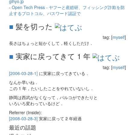
gihyo.jp
-
Open Tech Press - ヤフーと産総研、フィッシング詐欺を防
止するプロトコル、パスワード認証で
■
髪を切った
tag: [
myself
]
長さはちょっと短かくして，軽くしただけ．
■
実家に戻ってきて 1 年
tag: [
myself
]
[2006-03-28-1]
に実家に戻ってきている．
なんか早いね．
この 1 年，たいしたことをやれていないし．
静岡は西武がなくなって，パルコができたりと
いろいろ変わっているけど．
Referrer (Inside):
[2008-03-28-3]
実家に戻って 2 年経過
最近の話題