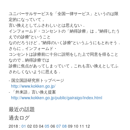
ユニバーサルサービスを「全国一律サービス」というのは限
定的になっていて，
言い換えとしてふさわしいとは思えない．
インフォームド・コンセントの「納得診療」は，"納得したう
えでの診療"ということ
なのだろうけど，"納得のいく診療"というふうにもとれそう．
さらに，インフォームド・
コンセントは診療前に十分に説明をした上で同意を得ること
なので，納得診療では
診療に焦点があってしまっていて，これも言い換えとしてふ
さわしくないように思える．
- 国立国語研究所トップページ
http://www.kokken.go.jp/
- 「外来語」言い換え提案
http://www.kokken.go.jp/public/gairaigo/index.html
最近の話題
過去ログ
2018 :
01
02 03 04
05
06
07
08
09 10 11 12