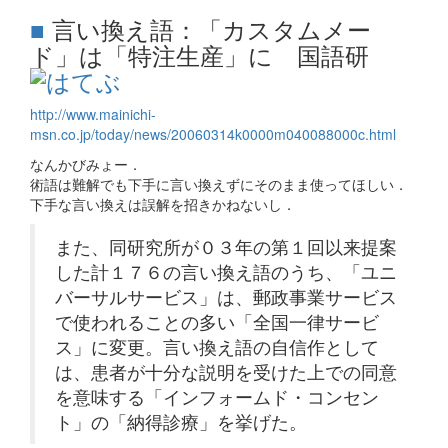
■
言い換え語：「カスタムメー
ド」は「特注生産」に 国語研
http://www.mainichi-
msn.co.jp/today/news/20060314k0000m040088000c.html
なんかびみょー．
術語は難解でも下手に言い換えずにそのまま使ってほしい．
下手な言い換えは誤解を招きかねないし．
また、同研究所が０３年の第１回以来提案
した計１７６の言い換え語のうち、「ユニ
バーサルサービス」は、郵政事業サービス
で使われることの多い「全国一律サービ
ス」に変更。言い換え語の自信作として
は、患者が十分な説明を受けた上での同意
を意味する「インフォームド・コンセン
ト」の「納得診療」を挙げた。