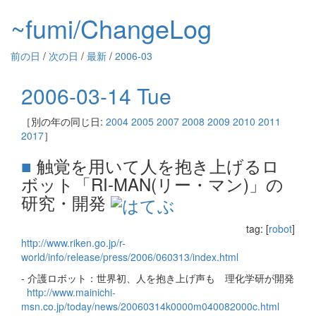
~fumi/ChangeLog
前の日
/
次の日
/
最新
/
2006-03
2006-03-14 Tue
［別の年の同じ日:
2004
2005
2007
2008
2009
2010
2011
2017
］
■
触覚を用いて人を抱き上げるロ
ボット「RI-MAN(リー・マン)」の
研究・開発
tag: [
robot
]
http://www.riken.go.jp/r-
world/info/release/press/2006/060313/index.html
- 介護ロボット：世界初、人を抱き上げ声も 理化学研が開発
http://www.mainichi-
msn.co.jp/today/news/20060314k0000m040082000c.html