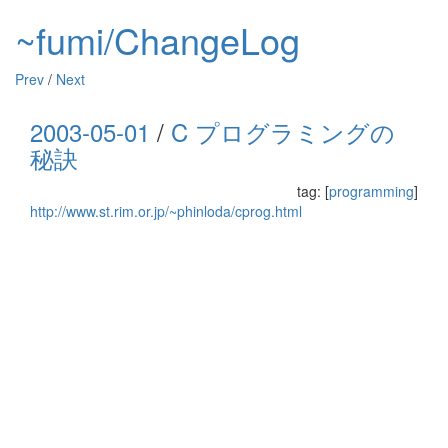
~fumi/ChangeLog
Prev
/
Next
2003-05-01
/
C プログラミングの
秘訣
tag: [
programming
]
http://www.st.rim.or.jp/~phinloda/cprog.html