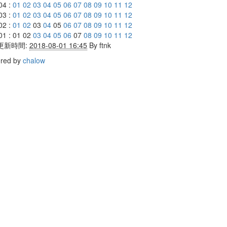
04 :
01
02
03
04
05
06
07
08
09
10
11
12
03 :
01
02
03
04
05
06
07
08
09
10
11
12
02 :
01
02
03
04
05
06
07
08
09
10
11
12
01 : 01 02
03
04
05
06
07
08
09
10
11
12
更新時間:
2018-08-01 16:45
By
ftnk
red by
chalow