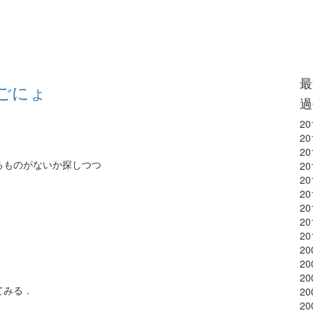
最
ょごにょ
過
20
，
20
20
るものがないか探しつつ
20
20
20
20
20
．
20
20
20
20
てみる．
20
20