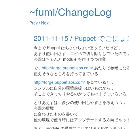
~fumi/ChangeLog
Prev
/
Next
2011-11-15
/
Puppet でごに
今まで Puppet はちょいちょい使っていたけど，
あまり使い回さず，コピペで切り貼りしていたので
今回はちゃんと module を作りつつ作業．
で，
http://forge.puppetlabs.com/
あたりで参考にな
使えそうなところを持ってきている．
http://forge.puppetlabs.com/
を見ていると，
シンプルに自分の環境前提っぽいものから，
そこまできっちりやるのかってものまで，いろいろ
とりあえずは，多少の使い回しやすさを考えつつ，
今回の環境
に合わせたものを書いて，
他の環境で使う時にはアップデートする方向でやっ
あと，module の構成についてはまとめておきたい．