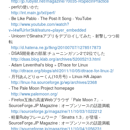
http://jp.rubyist.net/magazine/?0035-RSpecInPractice
- perfの使いかた
http://int.main.jp/txt/perf/
- Be Like Pablo - The Post-It Song - YouTube
http://www.youtube.com/watch?
v=I4wRJrIvr3k&feature=player_embedded
- UnicornでSinatraアプリをデプロイしてみた - 射撃しつつ前
転
http://d.hatena.ne.jp/tkng/20100707/1278517873
- DSAS開発者の部屋:チューニンガソン2で2位でした
http://dsas.blog.klab.org/archives/52005213.html
- Adam Leventhal's blog » DTrace for Linux
http://dtrace.org/blogs/ahl/2011/10/05/dtrace-for-linux-2/
- 月刊あんどりゅーくん(10月号) « Linux-HA Japan
http://linux-ha.sourceforge.jp/wp/archives/2368
- The Pale Moon Project homepage
http://www.palemoon.org/
- Firefox互換の高速Webブラウザ「Pale Moon 7」 -
SourceForge.JP Magazine : オープンソースの話題満載
http://sourceforge.jp/magazine/11/10/03/1022212
- 軽量Rubyフレームワーク「Sinatra 1.3」が登場 -
SourceForge.JP Magazine : オープンソースの話題満載
http://sourceforge.jp/magazine/11/10/04/1056231