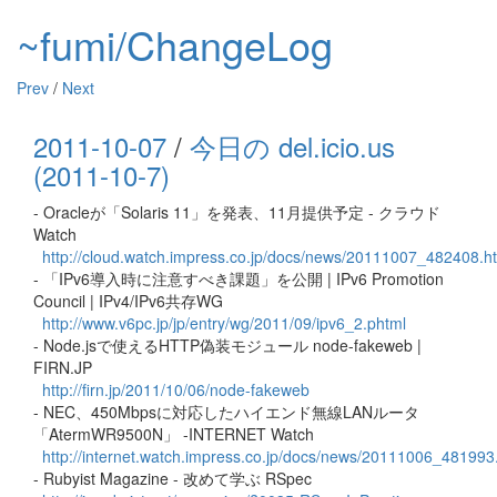
~fumi/ChangeLog
Prev
/
Next
2011-10-07
/
今日の del.icio.us
(2011-10-7)
- Oracleが「Solaris 11」を発表、11月提供予定 - クラウド
Watch
http://cloud.watch.impress.co.jp/docs/news/20111007_482408.h
- 「IPv6導入時に注意すべき課題」を公開 | IPv6 Promotion
Council | IPv4/IPv6共存WG
http://www.v6pc.jp/jp/entry/wg/2011/09/ipv6_2.phtml
- Node.jsで使えるHTTP偽装モジュール node-fakeweb |
FIRN.JP
http://firn.jp/2011/10/06/node-fakeweb
- NEC、450Mbpsに対応したハイエンド無線LANルータ
「AtermWR9500N」 -INTERNET Watch
http://internet.watch.impress.co.jp/docs/news/20111006_481993
- Rubyist Magazine - 改めて学ぶ RSpec