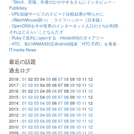
「Slim3」登場。作者のひがやすをさんにインタビュー −
Publickey
-
URL短縮サービスのスピード比較結果が明らかに
（WatchMouse調べ） : ライフハッカー［日本版］
-
OpenDNSを今や世界のインターネット人口の１%が利用 -
それはどえらいことなんだぞ
-
Rubyで並列にopenする - hitode909のダイアリー
-
HTC、初のWiMAX対応Android端末「HTC EVO」を発表 -
ITmedia News
最近の話題
過去ログ
2018 :
01
02 03 04
05
06
07
08
09 10 11 12
2017 :
01
02
03
04 05 06 07 08
09
10 11
12
2016 : 01 02
03
04 05
06
07 08
09
10
11
12
2015 :
01
02
03
04
05
06
07
08
09
10
11
12
2014 :
01
02
03
04
05
06
07
08
09
10
11
12
2013 :
01
02
03
04
05
06
07
08
09
10
11
12
2012 :
01
02
03
04
05
06
07
08
09
10
11
12
2011 :
01
02
03
04
05
06
07
08
09
10
11
12
2010 :
01
02
03
04
05
06
07
08
09
10
11
12
2009 :
01
02
03
04
05
06
07
08
09
10
11
12