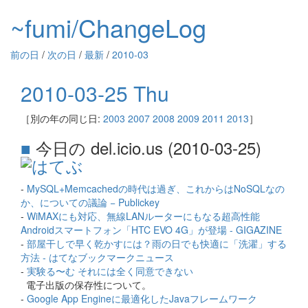
~fumi/ChangeLog
前の日
/
次の日
/
最新
/
2010-03
2010-03-25 Thu
［別の年の同じ日:
2003
2007
2008
2009
2011
2013
］
■
今日の del.icio.us (2010-03-25)
-
MySQL+Memcachedの時代は過ぎ、これからはNoSQLなの
か、についての議論 − Publickey
-
WiMAXにも対応、無線LANルーターにもなる超高性能
Androidスマートフォン「HTC EVO 4G」が登場 - GIGAZINE
-
部屋干しで早く乾かすには？雨の日でも快適に「洗濯」する
方法 - はてなブックマークニュース
-
実験る〜む それには全く同意できない
電子出版の保存性について。
-
Google App Engineに最適化したJavaフレームワーク