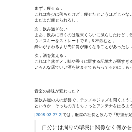
まず，痩せる．
これは多少は落ちたけど，痩せたというほどじゃな
まだまだ痩せられるし．
次，飲み過ぎない．
まあ，飲みに行くのは週末くらいに減らしたけど，
ウィスキーをストレートで 5，6 杯飲むと，
酔いがまわるより先に胃が痛くなることがあったし
次，酒を覚える．
これは全然ダメ．味や香りに関する記憶力が弱すぎ
いろんな店でいい酒を飲ませてもらってるのに，も
音楽の趣味が変わった？
某飲み屋の人の影響で，テクノやジャズも聞くよう
というか，そっちの方もちょっとアンテナをはるよ
[2008-02-27-2]
では，服屋の社長と飲んで「野望が
自分には周りの環境に関係なく何かを