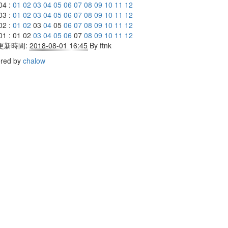
04 :
01
02
03
04
05
06
07
08
09
10
11
12
03 :
01
02
03
04
05
06
07
08
09
10
11
12
02 :
01
02
03
04
05
06
07
08
09
10
11
12
01 : 01 02
03
04
05
06
07
08
09
10
11
12
更新時間:
2018-08-01 16:45
By
ftnk
red by
chalow