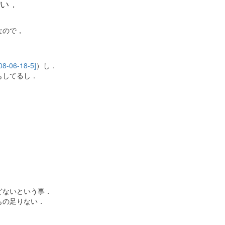
い．
なので，
08-06-18-5]
）し．
もしてるし．
どないという事．
もの足りない．