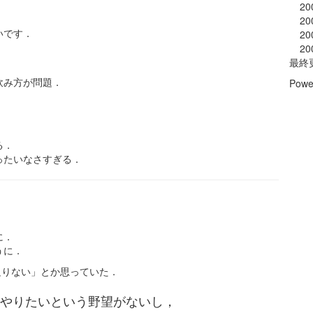
20
20
いです．
20
20
最終
飲み方が問題．
Powe
．
る．
ったいなさすぎる．
に．
うに．
足りない」とか思っていた．
やりたいという野望がないし，