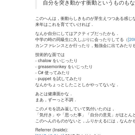
自分を突き動かす衝動というものもな
このへんは，衝動らしきものが芽生えつつある感じ
来年はこれを育てていければ．
なんか自分にしてはアクティブだったかも．
中学の時の同級生に久しぶりに会ったりしてる（
[20
カンファレンスとか行ったり，勉強会に出てみたり
技術的な面では
- chalow をいじったり
- greasemonkey をいじったり
- C# 使ってみたり
- puppet を試してみたり
なんかちょっとしたことしかやってないな．
あとは健康面かな．
まあ，ずーっと不調．
このメモを読み返していて気付いたのは，
「気付き」や「思った事」「自分の意見」がほとん
このへんのものがないと，ふりかえるには，なんか
Referrer (Inside):