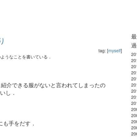
最
り
過
tag: [
myself
]
20
のようなことを書いている．
20
20
20
20
ないと紹介できる服がないと言われてしまったの
20
20
いし．
20
20
20
20
20
にも手をだす．
20
20