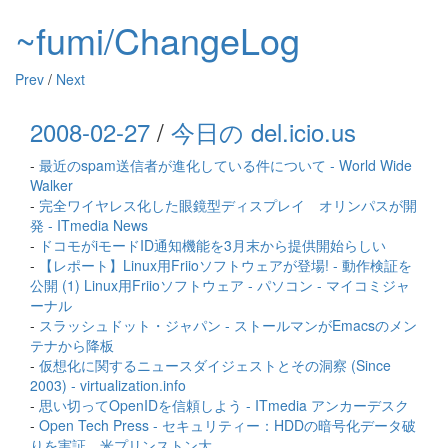
~fumi/ChangeLog
Prev
/
Next
2008-02-27
/
今日の del.icio.us
-
最近のspam送信者が進化している件について - World Wide
Walker
-
完全ワイヤレス化した眼鏡型ディスプレイ オリンパスが開
発 - ITmedia News
-
ドコモがiモードID通知機能を3月末から提供開始らしい
-
【レポート】Linux用Friioソフトウェアが登場! - 動作検証を
公開 (1) Linux用Friioソフトウェア - パソコン - マイコミジャ
ーナル
-
スラッシュドット・ジャパン - ストールマンがEmacsのメン
テナから降板
-
仮想化に関するニュースダイジェストとその洞察 (Since
2003) - virtualization.info
-
思い切ってOpenIDを信頼しよう - ITmedia アンカーデスク
-
Open Tech Press - セキュリティー：HDDの暗号化データ破
りを実証 米プリンストン大