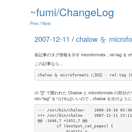
~fumi/ChangeLog
Prev
/
Next
2007-12-11
/
chalow を microf
各記事のタグ情報を示す microformats，rel-tag を
この記事なら，
の "[]" で囲われた Chalow と microformats の部
rel="tag" をつければいいので，chalow を次のよ
--- /usr/bin/chalow~	2006-10-10 05:36:46.000000000 +0900

+++ /usr/bin/chalow	2007-12-11 23:11:28.000000000 +0900

@@ -1446,7 +1451,7 @@

 	if ($output_cat_pages) {

 	    $catstr =
