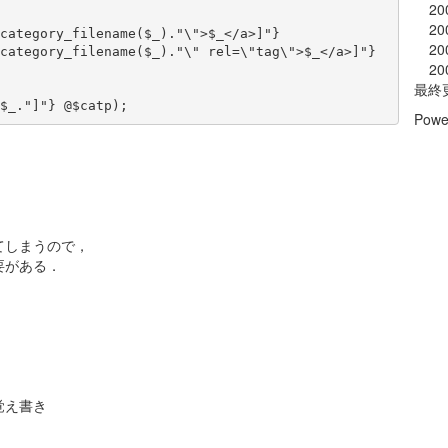
20
20
20
20
最終
Powe
てしまうので，
要がある．
の覚え書き