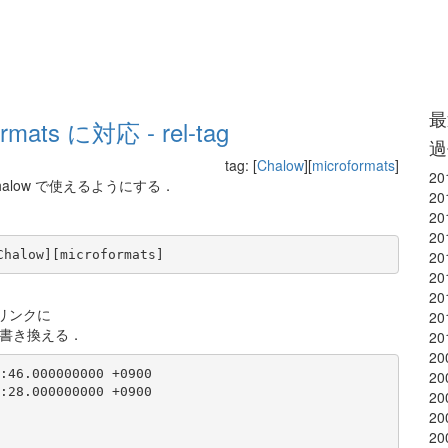
最
ormats に対応 - rel-tag
過
tag: [
Chalow
][
microformats
]
20
 chalow で使えるようにする．
20
20
20
20
20
20
分のリンクに
20
うに書き換える．
20
20
20
20
20
20