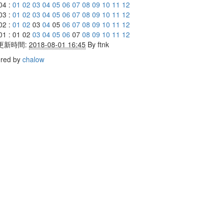
04 :
01
02
03
04
05
06
07
08
09
10
11
12
03 :
01
02
03
04
05
06
07
08
09
10
11
12
02 :
01
02
03
04
05
06
07
08
09
10
11
12
01 : 01 02
03
04
05
06
07
08
09
10
11
12
更新時間:
2018-08-01 16:45
By
ftnk
red by
chalow