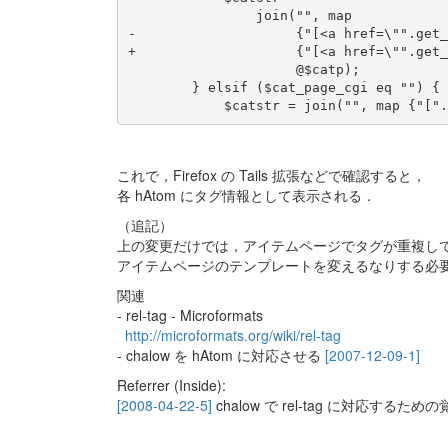
 		join("", map

-		     {"[<a href=\"".get_category_filename($_)."\">$_</a>]"}

+		     {"[<a href=\"".get_category_filename($_)."\" rel=\"tag\">$_</a>]"}

 		     @$catp);

 	} elsif ($cat_page_cgi eq "") {

これで，Firefox の Tails 拡張などで確認すると，
各 hAtom にタグ情報として表示される．
（追記）
上の変更だけでは，アイテムページでタグが重複し
アイテムページのテンプレートを変えるなりする必
関連
- rel-tag - Microformats
http://microformats.org/wiki/rel-tag
- chalow を hAtom に対応させる
[2007-12-09-1]
Referrer (Inside):
[2008-04-22-5]
chalow で rel-tag に対応するため