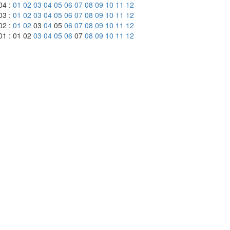
04 :
01
02
03
04
05
06
07
08
09
10
11
12
03 :
01
02
03
04
05
06
07
08
09
10
11
12
02 :
01
02
03
04
05
06
07
08
09
10
11
12
01 : 01 02
03
04
05
06
07
08
09
10
11
12