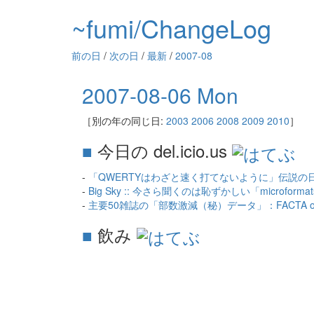
~fumi/ChangeLog
前の日
/
次の日
/
最新
/
2007-08
2007-08-06 Mon
［別の年の同じ日:
2003
2006
2008
2009
2010
］
■
今日の del.icio.us
-
「QWERTYはわざと速く打てないように」伝説の日本上陸
-
Big Sky :: 今さら聞くのは恥ずかしい「microfor
-
主要50雑誌の「部数激減（秘）データ」：FACTA onl
■
飲み