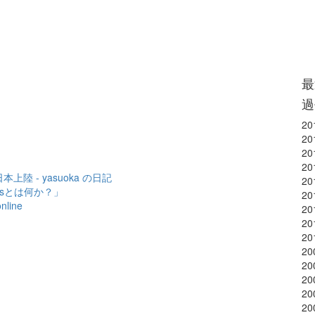
最
過
20
20
20
20
 - yasuoka の日記
20
matsとは何か？」
20
ine
20
20
20
20
20
20
20
20