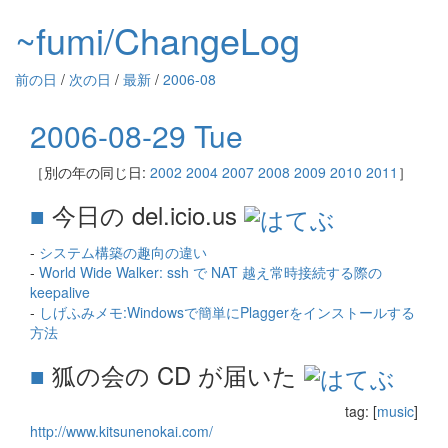
~fumi/ChangeLog
前の日
/
次の日
/
最新
/
2006-08
2006-08-29 Tue
［別の年の同じ日:
2002
2004
2007
2008
2009
2010
2011
］
■
今日の del.icio.us
-
システム構築の趣向の違い
-
World Wide Walker: ssh で NAT 越え常時接続する際の
keepalive
-
しげふみメモ:Windowsで簡単にPlaggerをインストールする
方法
■
狐の会の CD が届いた
tag: [
music
]
http://www.kitsunenokai.com/