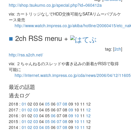
http://shop.tsukumo.co.jp/special.php?id=060412a
via: カートリッジなしでHDD交換可能なSATAリムーバブルケ
ース発売
http://www.watch.impress.co.jp/akiba/hotline/20060415/etc_na
■
2ch RSS menu +
tag: [
2ch
]
http://rss.s2ch.net/
via: ２ちゃんねるのスレッドや書き込みの新着がRSSで取得
可能に
http://internet.watch.impress.co.jp/cda/news/2006/04/12/11605
最近の話題
過去ログ
2018 :
01
02 03 04
05
06
07
08
09 10 11 12
2017 :
01
02
03
04 05 06 07 08
09
10 11
12
2016 : 01 02
03
04 05
06
07 08
09
10
11
12
2015 :
01
02
03
04
05
06
07
08
09
10
11
12
2014 :
01
02
03
04
05
06
07
08
09
10
11
12