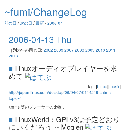
~fumi/ChangeLog
前の日
/
次の日
/
最新
/
2006-04
2006-04-13 Thu
［別の年の同じ日:
2002
2003
2007
2008
2009
2010
2011
2013
］
■
Linuxオーディオプレイヤーを求
めて
tag: [
Linux
][
music
]
http://japan.linux.com/desktop/06/04/07/0114219.shtml?
topic=1
xmms 等のプレーヤーの比較．
■
LinuxWorld：GPLv3は予定どおり
にいくだろう -- Moglen