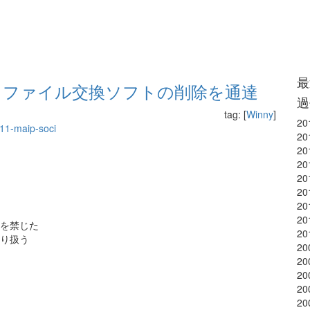
最
 ファイル交換ソフトの削除を通達
過
tag: [
Winny
]
20
11-maip-soci
20
20
20
20
20
20
20
いを禁じた
20
取り扱う
20
20
20
20
20