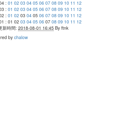
04 :
01
02
03
04
05
06
07
08
09
10
11
12
03 :
01
02
03
04
05
06
07
08
09
10
11
12
02 :
01
02
03
04
05
06
07
08
09
10
11
12
01 : 01 02
03
04
05
06
07
08
09
10
11
12
更新時間:
2018-08-01 16:45
By
ftnk
red by
chalow