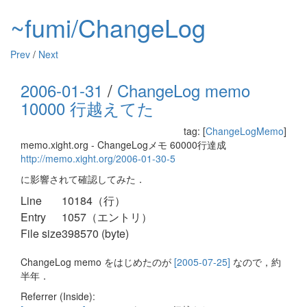
~fumi/ChangeLog
Prev
/
Next
2006-01-31
/
ChangeLog memo
10000 行越えてた
tag: [
ChangeLogMemo
]
memo.xight.org - ChangeLogメモ 60000行達成
http://memo.xight.org/2006-01-30-5
に影響されて確認してみた．
Line
10184（行）
Entry
1057（エントリ）
File size
398570 (byte)
ChangeLog memo をはじめたのが
[2005-07-25]
なので，約
半年．
Referrer (Inside):