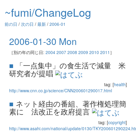
~fumi/ChangeLog
前の日
/
次の日
/
最新
/
2006-01
2006-01-30 Mon
［別の年の同じ日:
2004
2007
2008
2009
2010
2011
］
■
「一点集中」の食生活で減量 米
研究者が提唱
tag: [
health
]
http://www.cnn.co.jp/science/CNN200601290017.html
■
ネット経由の番組、著作権処理簡
素に 法改正を政府提言
tag: [
copyright
]
http://www.asahi.com/national/update/0130/TKY200601290224.ht