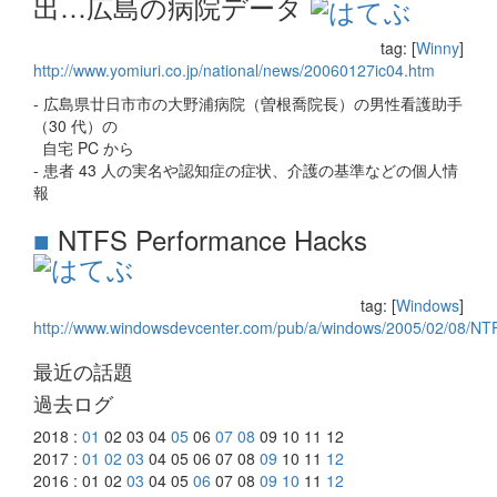
出…広島の病院データ
tag: [
Winny
]
http://www.yomiuri.co.jp/national/news/20060127ic04.htm
- 広島県廿日市市の大野浦病院（曽根喬院長）の男性看護助手
（30 代）の
自宅 PC から
- 患者 43 人の実名や認知症の症状、介護の基準などの個人情
報
■
NTFS Performance Hacks
tag: [
Windows
]
http://www.windowsdevcenter.com/pub/a/windows/2005/02/08/NT
最近の話題
過去ログ
2018 :
01
02 03 04
05
06
07
08
09 10 11 12
2017 :
01
02
03
04 05 06 07 08
09
10 11
12
2016 : 01 02
03
04 05
06
07 08
09
10
11
12