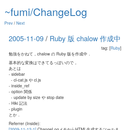
~fumi/ChangeLog
Prev
/
Next
2005-11-09
/
Ruby 版 chalow 作成中
tag: [
Ruby
]
勉強をかねて，chalow の Ruby 版を作成中．
基本的な変換はできてるっぽいので，
あとは
- sidebar
- cl-cat.js や cl.js
- inside_ref
- option 関係
- update by size や stop date
- Hiki 記法
- plugin
とか．
Referrer (Inside):
[2009-11-12-1]
ChangeLogメモからHTML生成するツールま