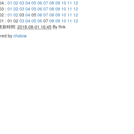
04 :
01
02
03
04
05
06
07
08
09
10
11
12
03 :
01
02
03
04
05
06
07
08
09
10
11
12
02 :
01
02
03
04
05
06
07
08
09
10
11
12
01 : 01 02
03
04
05
06
07
08
09
10
11
12
更新時間:
2018-08-01 16:45
By
ftnk
red by
chalow