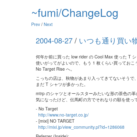
~fumi/ChangeLog
Prev
/
Next
2004-08-27
/
いつも通り買い物@No
何年か前に買った low rider の Cool Max 使った T
使いがってがよいので、もう 1 枚くらい買っておこ
No Target Rise へ。
こっちの店は、秋物があまり入ってきてないそうで
まだ T シャツが多かった。
mtrp のシャツとオールスターみたいな形の茶色の
気になったけど、伝馬町の方でそれなりの額を使っ
- No Target
http://www.no-target.co.jp/
- [mixi] NO TARGET
http://mixi.jp/view_community.pl?id=1286068
Referrer (Inside):