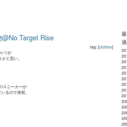
最
 Target Rise
過
tag: [
clothes
]
20
 シャツが
20
うかと思い、
20
20
、
20
20
20
革のスニーカーが
20
ているので保留。
20
20
20
20
20
20