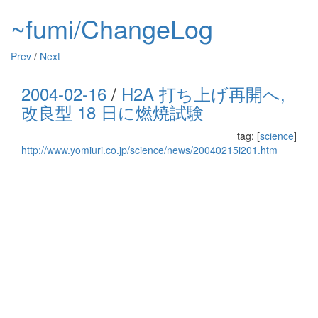
~fumi/ChangeLog
Prev
/
Next
2004-02-16
/
H2A 打ち上げ再開へ,
改良型 18 日に燃焼試験
tag: [
science
]
http://www.yomiuri.co.jp/science/news/20040215i201.htm