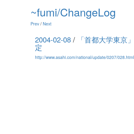
~fumi/ChangeLog
Prev
/
Next
2004-02-08
/
「首都大学東京」
定
http://www.asahi.com/national/update/0207/028.html