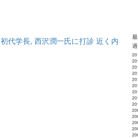
最
初代学長, 西沢潤一氏に打診 近く内
過
20
20
20
20
20
20
20
20
20
20
20
20
20
20