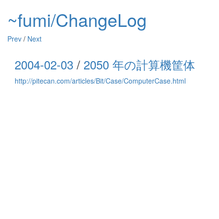
~fumi/ChangeLog
Prev
/
Next
2004-02-03
/
2050 年の計算機筐体
http://pitecan.com/articles/Bit/Case/ComputerCase.html