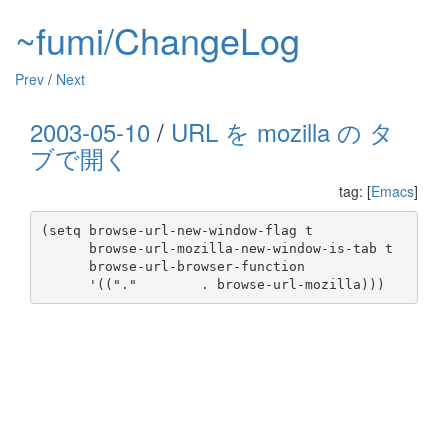
~fumi/ChangeLog
Prev
/
Next
2003-05-10
/
URL を mozilla の タ
ブで開く
tag: [
Emacs
]
(setq browse-url-new-window-flag t

      browse-url-mozilla-new-window-is-tab t

      browse-url-browser-function
