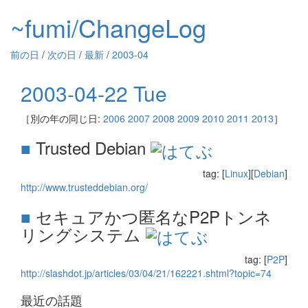
~fumi/ChangeLog
前の日
/
次の日
/
最新
/
2003-04
2003-04-22 Tue
［別の年の同じ日:
2006
2007
2008
2009
2010
2011
2013
］
■
Trusted Debian
tag: [
Linux
][
Debian
]
http://www.trusteddebian.org/
■
セキュアかつ匿名なP2Pトンネ
リングシステム
tag: [
P2P
]
http://slashdot.jp/articles/03/04/21/162221.shtml?topic=74
最近の話題