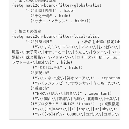
;; 全ての板で有効な設定

(setq navi2ch-board-filter-global-alist

      '(("山崎[渉歩]" . hide)

        ("千と千尋" . hide)

        ("オナニ.*マラソン" . hide)))

;; 板ごとの設定

(setq navi2ch-board-filter-local-alist

      '(("独身男性"           ; ←板名を正確に指定(正規表
         ("\\(まんこ\\|マンコ\\|マンコ\\|おっぱい\\|ソー
風俗\\|女子高\\|オナ[ニるー]\\|うんこ\\|ウンコ\\|ＳＥＸ\\|S
夢精\\|妹と風呂\\|\\<６９\\>\\|ロリータ\\|セーラームーン\\|
ラブドール\\|精液\\)" . hide)

         ("[ZＺ]武.*死" . hide))

        ("実況ch"

         ("\\(マネ.*虎\\|笑オンエア\\)" . important)

         ("\\(フジテレビ.*アナウンサ\\|うっちーだけ\\)" . h
        ("番組ch"

         ("NHK\\(総合\\|教育\\)" . important)

         ("\\(関西\\|東海\\|九州\\|北海道\\|千葉\\|埼玉\\|
        (("プログラム" "UNIX" "Linux")  ;←複数指定
         ("\\([Ee]macs\\|[Ll]isp\\|[Rr]uby\\)" . im