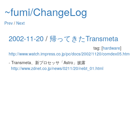
~fumi/ChangeLog
Prev
/
Next
2002-11-20
/
帰ってきたTransmeta
tag: [
hardware
]
http://www.watch.impress.co.jp/pc/docs/2002/1120/comdex05.htm
- Transmeta、新プロセッサ「Astro」披露
http://www.zdnet.co.jp/news/0211/20/nebt_01.html