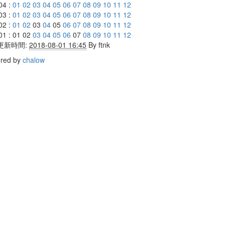
04 :
01
02
03
04
05
06
07
08
09
10
11
12
03 :
01
02
03
04
05
06
07
08
09
10
11
12
02 :
01
02
03
04
05
06
07
08
09
10
11
12
01 : 01 02
03
04
05
06
07
08
09
10
11
12
更新時間:
2018-08-01 16:45
By
ftnk
red by
chalow