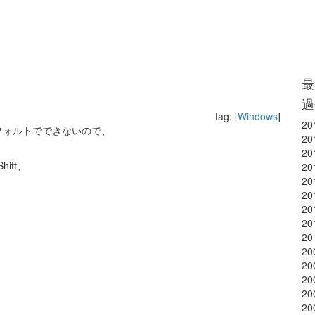
最
過
tag: [
Windows
]
20
がデフォルトでできないので、
20
20
ift、
20
20
20
20
20
20
20
20
20
20
20