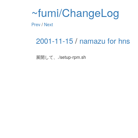
~fumi/ChangeLog
Prev
/
Next
2001-11-15
/
namazu for hns
展開して、./setup-rpm.sh