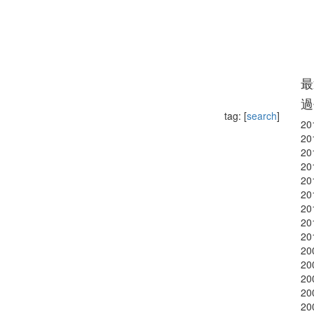
最
過
tag: [
search
]
20
20
20
20
20
20
20
20
20
20
20
20
20
20