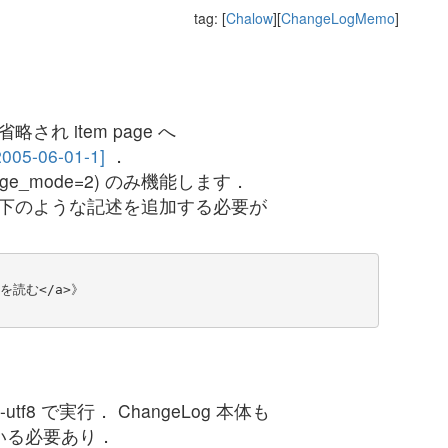
tag: [
Chalow
][
ChangeLogMemo
]
され item page へ
2005-06-01-1]
．
age_mode=2) のみ機能します．
late に以下のような記述を追加する必要が
きを読む</a>》

tf8 で実行． ChangeLog 本体も
っている必要あり．