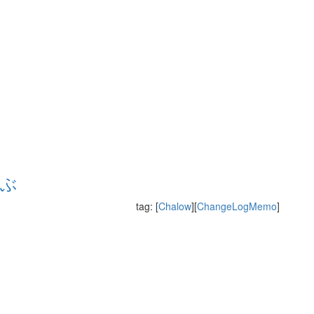
tag: [
Chalow
][
ChangeLogMemo
]