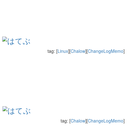
．
tag: [
Linux
][
Chalow
][
ChangeLogMemo
]
る
tag: [
Chalow
][
ChangeLogMemo
]