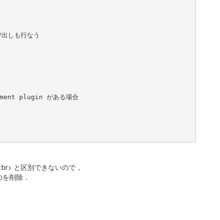
呼び出しも行なう

mment plugin がある場合

br> と区別できないので，
のを削除．