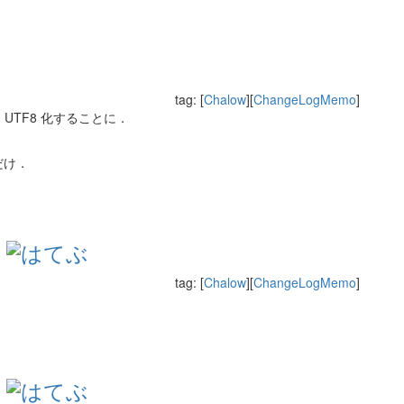
tag: [
Chalow
][
ChangeLogMemo
]
TF8 化することに．
るだけ．
tag: [
Chalow
][
ChangeLogMemo
]