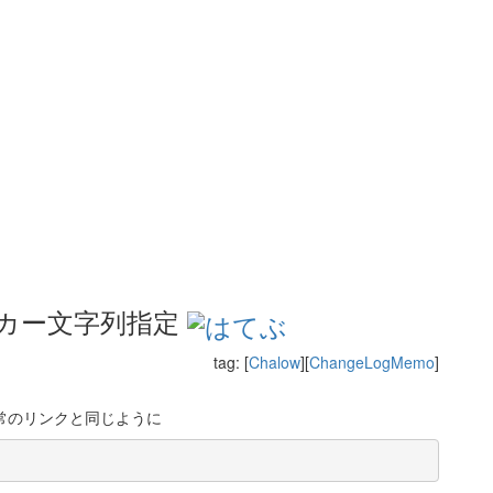
ンカー文字列指定
tag: [
Chalow
][
ChangeLogMemo
]
が通常のリンクと同じように