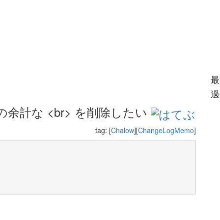
最
過
計な <br> を削除したい
tag: [
Chalow
][
ChangeLogMemo
]