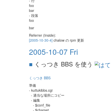
- 行
foo
bar
- 段落
foo
bar
Referrer (Inside):
[2005-10-30-4]
chalow の rpm 更新
2005-10-07 Fri
■
くっつき BBS を使う
くっつき BBS
準備
- kuttukibbs.cgi
- 適当な場所にコピー
- 編集
- $conf_file
- $charset