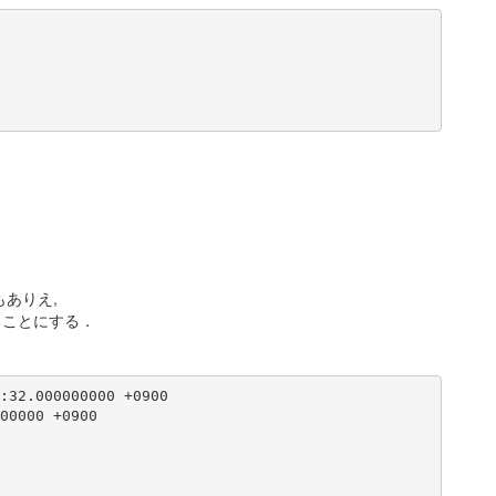
もありえ,
みることにする．
:32.000000000 +0900

00000 +0900
