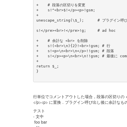
+    # 段落の区切りを変更

+    s!^<br>$!</p><p>!gsm;

+

unescape_string(\$_);      # プラグイン
s!</pre><br>!</pre>!g;     # ad hoc

+    # 余計な <br> を削除

+    s!(<br>\n){2}!<br>!gsm; # 行

+    s!<p>\n<br>\n</p>!!gsm; # 段落

+    s!</p><p>\n<br>\n!!gsm; # 最後に co
+

return $_;

}

行単位でコメントアウトした場合，段落の区切りの <
</p><p> に置換．プラグイン呼び出し後に余計なも
テスト
- 文中
foo bar