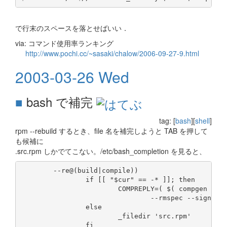
で行末のスペースを落とせばいい．
via: コマンド使用率ランキング
http://www.pochi.cc/~sasaki/chalow/2006-09-27-9.html
2003-03-26 Wed
■
bash で補完
tag: [
bash
][
shell
]
rpm --rebuild するとき、file 名を補完しようと TAB を押して
も候補に
.src.rpm しかでてこない。/etc/bash_completion を見ると、
        --re@(build|compile))

                if [[ "$cur" == -* ]]; then

                        COMPREPLY=( $( compgen -W '
                                --rmspec --sign --n
                else

                        _filedir 'src.rpm'

                fi
