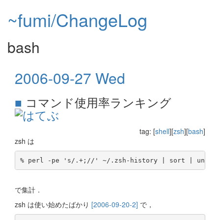
~fumi/ChangeLog
bash
2006-09-27 Wed
■
コマンド使用率ランキング
tag: [
shell
][
zsh
][
bash
]
zsh は
で集計．
zsh は使い始めたばかり
[2006-09-20-2]
で，